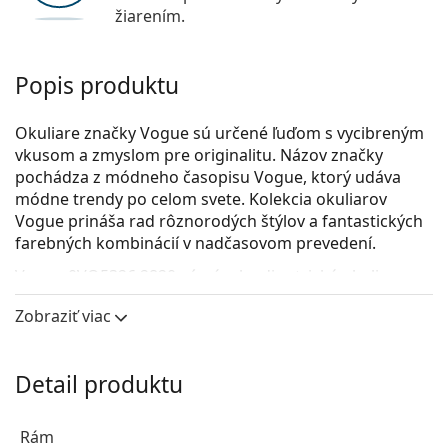
žiarením.
Popis produktu
Okuliare značky Vogue sú určené ľuďom s vycibreným
vkusom a zmyslom pre originalitu. Názov značky
pochádza z módneho časopisu Vogue, ktorý udáva
módne trendy po celom svete. Kolekcia okuliarov
Vogue prináša rad rôznorodých štýlov a fantastických
farebných kombinácií v nadčasovom prevedení.
Vogue 0VO5326 2820
sú pánske dioptrické okuliare.
Okuliarové rámy
Zobraziť viac
Sivá farba rámov skvele ladí so studeným odtieňom
pleti a s ryšavými, sivými, bielymi alebo tmavými
Detail produktu
blond vlasmi.
Okrúhle rámy sú ideálnou voľbou, ak máte hranatý
alebo oválny typ tváre.
Rám