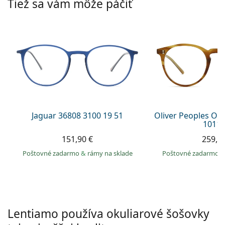
Tiež sa vám môže páčiť
Persol
Prada
Všetky značky
Jaguar 36808 3100 19 51
Oliver Peoples O´
1011 
151,90 €
259,9
Poštovné zadarmo
&
rámy na sklade
Poštovné zadarmo
Lentiamo používa okuliarové šošovky