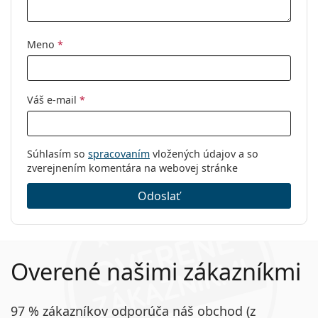
Meno
*
Váš e-mail
*
Súhlasím so
spracovaním
vložených údajov a so
zverejnením komentára na webovej stránke
Odoslať
Overené našimi zákazníkmi
97 % zákazníkov odporúča náš obchod (z