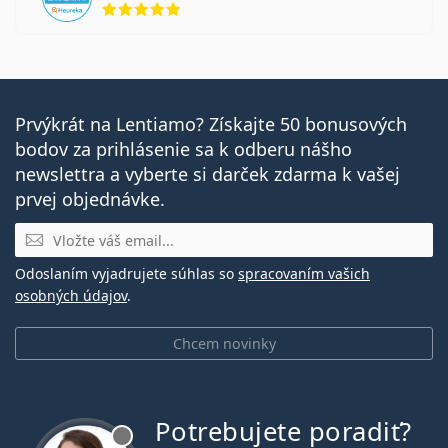
Prvýkrát na Lentiamo? Získajte 50 bonusových
bodov za prihlásenie sa k odberu nášho
newslettra a vyberte si darček zdarma k vašej
prvej objednávke.
E-mail
Odoslaním vyjadrujete súhlas so
spracovaním vašich
osobných údajov
.
Chcem novinky
Potrebujete poradiť?
je offline