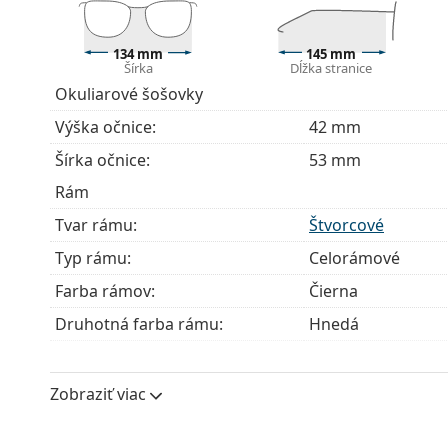
Handrička, ktorá je súčasťou balenia, je ideálna na
modely môžu namiesto handričky obsahovať texti
134 mm
145 mm
Šírka
Dĺžka stranice
Ide o zdravotnícku pomôcku. Pred použitím si prečít
Okuliarové šošovky
Výška očnice:
42 mm
Šírka očnice:
53 mm
Rám
Tvar rámu:
Štvorcové
Typ rámu:
Celorámové
Farba rámov:
Čierna
Druhotná farba rámu:
Hnedá
Materiál rámov:
Plast
Veľkosť:
M
Zobraziť viac
Šírka:
134 mm