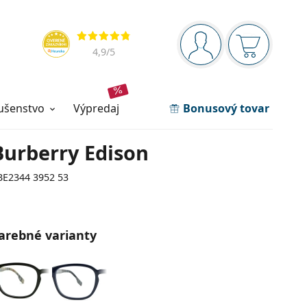
Navigačný panel
Hodnotenia
ste prihlásení
Nákupný ko
4,9
/5
lušenstvo
výpredaj
Bonusový tovar
Burberry Edison
BE2344 3952 53
arebné varianty