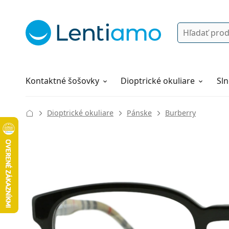
Vyhľadávanie
Prihlásenie
Navigácia webu
Roztoky
Všetko o nákupe
Kontaktné šošovky
Dioptrické okuliare
Sln
Dioptrické okuliare
Pánske
Burberry
134 mm