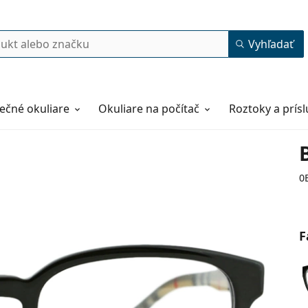
Vyhľadať
ečné okuliare
Okuliare na počítač
Roztoky a prís
0
F
53
20
145
145 mm