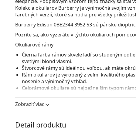
elegancie. Podpisovým vzorom tejto značky sa stal vz
Kolekcia okuliarov Burberry je výnimočná svojím v
farebných verzií, ktoré sa hodia pre všetky príležitost
Burberry Edison 0BE2344 3952 53
sú pánske dioptric
Pozrite sa, ako vyzeráte v týchto okuliaroch pomocou
Okuliarové rámy
Čierna farba rámov skvele ladí so studeným odtie
svetlými blond vlasmi.
Štvorcové rámy sú ideálnou voľbou, ak máte okrúhl
Rám okuliarov je vyrobený z veľmi kvalitného pla
nosenie a výnimočný vzhľad.
Celorámové okuliare sú najbežnejším typom rámov
straníc. Svojím nápadným dizajnom vám pomôžu zvý
patrí pevnosť, odolnosť, spoľahlivé uchytenie ok
Zobraziť viac
pred poškodením. Tento druh rámu je vhodný pre 
s vyššou optickou mohutnosťou.
Detail produktu
Príslušenstvo
Okuliare dodávame s originálnym puzdrom. Farba 