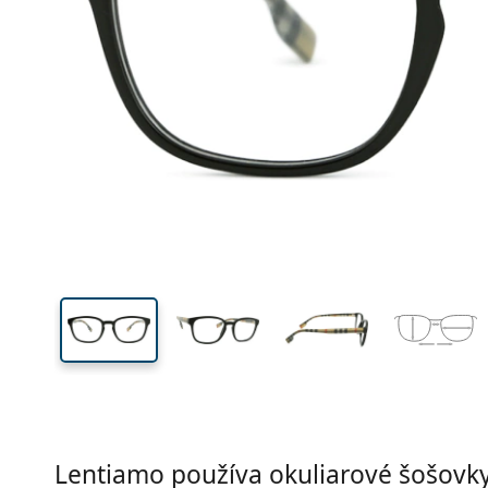
Šírka
Šírk
očnic
42 mm
53 mm
Výška očnice
Šírka očnice
Lentiamo používa okuliarové šošovky 