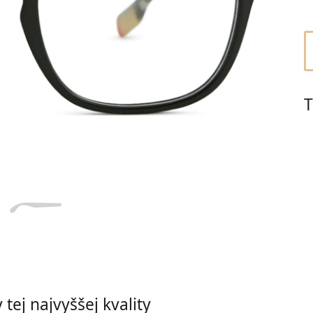
Dĺžka stranice
a
Šírka
Dĺžka
e
mostíka
stranice
20 mm
Šírka mostíka
T
tej najvyššej kvality