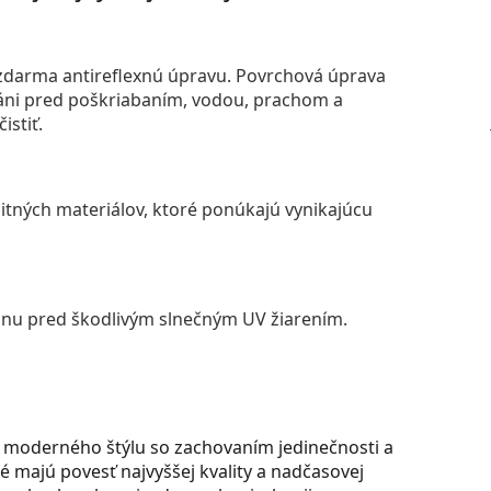
darma antireflexnú úpravu. Povrchová úprava
áni pred poškriabaním, vodou, prachom a
istiť.
itných materiálov, ktoré ponúkajú vynikajúcu
anu pred škodlivým slnečným UV žiarením.
a moderného štýlu so zachovaním jedinečnosti a
ré majú povesť najvyššej kvality a nadčasovej