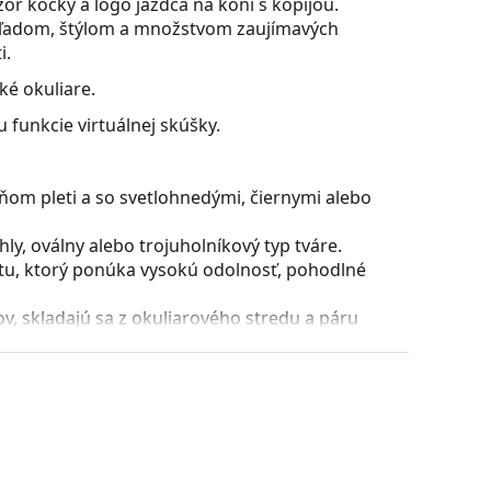
or kocky a logo jazdca na koni s kopijou.
zhľadom, štýlom a množstvom zaujímavých
i.
ké okuliare.
 funkcie virtuálnej skúšky.
ňom pleti a so svetlohnedými, čiernymi alebo
y, oválny alebo trojuholníkový typ tváre.
stu, ktorý ponúka vysokú odolnosť, pohodlné
, skladajú sa z okuliarového stredu a páru
razniť a dotvoriť váš štýl. K ich prednostiam
uliarových šošoviek a predovšetkým ich ochrana
všetky typy okuliarových šošoviek, vrátane tých
puzdra a jeho vyhotovenie sa môžu líšiť.