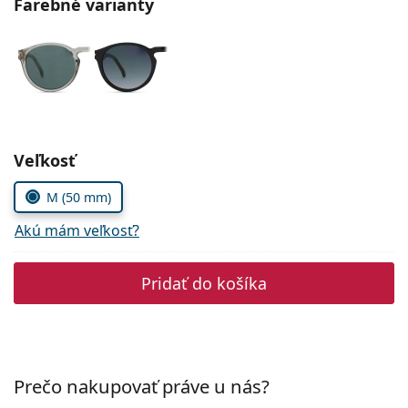
Farebné varianty
Persol
Prada
Všetky značky
Zvoľte parametre
Veľkosť
M (50 mm)
Akú mám veľkosť?
Pridať do košíka
Prečo nakupovať práve u nás?