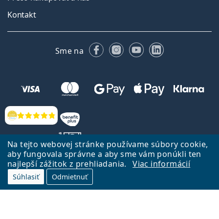
Kontakt
Facebooku
Instagrame
YouTube
LinkedIn
Sme na
Hodnotenia
Na tejto webovej stránke používame súbory cookie,
aby fungovala správne a aby sme vám ponúkli ten
najlepší zážitok z prehliadania.
Viac informácií
Späť na Úvodnu stránku
Prejsť hore
Súhlasiť
Odmietnuť
Lentiamo.sk vlastní a prevádzkuje spoločnosť Lentiamo s.r.o., Česká
republika
Sme tu pre Vás už 18 rokov.