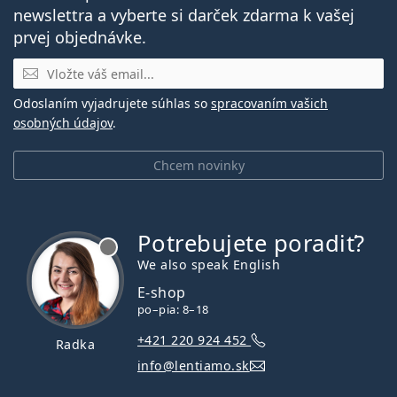
newslettra a vyberte si darček zdarma k vašej
prvej objednávke.
E-mail
Odoslaním vyjadrujete súhlas so
spracovaním vašich
osobných údajov
.
Chcem novinky
Potrebujete poradiť?
je offline
We also speak English
E-shop
po–pia: 8–18
+421 220 924 452
Radka
info@lentiamo.sk