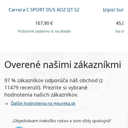
Carrera C SPORT 05/S AOZ QT 52
Izipizi Sun 
167,90 €
45,00
Poštovné zadarmo
&
na sklade
na skl
Overené našimi zákazníkmi
97 % zákazníkov odporúča náš obchod (z
11479 recenzií). Prezrite si vybrané
hodnotenia našich zákazníkov.
Ďalšie hodnotenia na Heureka.sk
Objednávam niekoľko rokov a som vždy spokojná