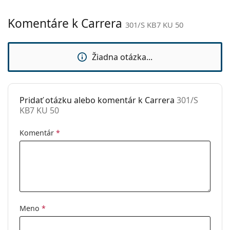
Typ:
Unisex
Komentáre k Carrera
301/S KB7 KU 50
Kategória:
Slnečné okuliare
Značka:
Carrera
Žiadna otázka...
Použitie:
Móda
Kód:
301/S KB7 KU 50
Pridať otázku alebo komentár k Carrera
301/S
KB7 KU 50
Komentár
*
Meno
*