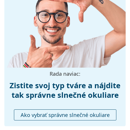
Farba rámov:
Sivá
Materiál rámov:
Plast
Veľkosť:
M
Šírka:
136 mm
Dĺžka stranice:
145 mm
Šírka mostíka:
23 mm
Hmotnosť:
150 g
Nastaviteľné
Nie
Rada naviac:
sedielka:
Zistite svoj typ tváre a nájdite
Flexi pánt:
Nie
Príslušenstvo
tak správne slnečné okuliare
Puzdro:
Áno
Čistiaca
Áno
Ako vybrať správne slnečné okuliare
handrička:
Ostatné