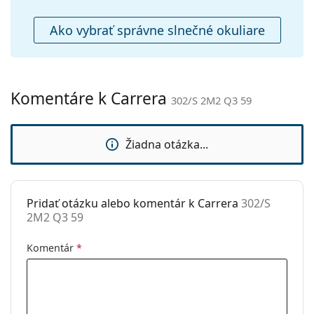
Puzdro:
Áno
Čistiaca
Áno
Ako vybrať správne slnečné okuliare
handrička:
Ostatné
Typ:
Pánske
Komentáre k Carrera
302/S 2M2 Q3 59
Kategória:
Slnečné okuliare
Značka:
Carrera
Žiadna otázka...
Použitie:
Móda
Kód:
302/S 2M2 Q3 59
Pridať otázku alebo komentár k Carrera
302/S
2M2 Q3 59
Komentár
*