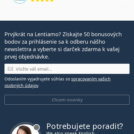
Prvýkrát na Lentiamo? Získajte 50 bonusových
bodov za prihlásenie sa k odberu nášho
newslettra a vyberte si darček zdarma k vašej
prvej objednávke.
E-mail
Odoslaním vyjadrujete súhlas so
spracovaním vašich
osobných údajov
.
Chcem novinky
Potrebujete poradiť?
je offline
We also speak English