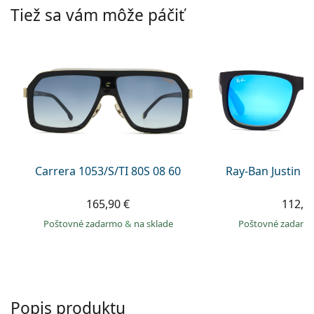
Persol
Tiež sa vám môže páčiť
Prada
Všetky značky
Carrera 1053/S/TI 80S 08 60
Ray-Ban Justin 
165,90 €
112,9
Poštovné zadarmo
&
na sklade
Poštovné zadar
Popis produktu