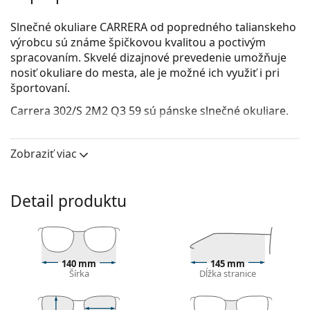
Slnečné okuliare CARRERA od popredného talianskeho
výrobcu sú známe špičkovou kvalitou a poctivým
spracovaním. Skvelé dizajnové prevedenie umožňuje
nosiť okuliare do mesta, ale je možné ich využiť i pri
športovaní.
Carrera 302/S 2M2 Q3 59
sú pánske slnečné okuliare.
Pozrite sa, ako vyzeráte v týchto slnečných okuliaroch
pomocou funkcie virtuálnej skúšky.
Zobraziť viac
Rám okuliarov
Čierna farba rámov skvele ladí so studeným
Detail produktu
odtieňom pleti a so svetlohnedými, čiernymi alebo
svetlými blond vlasmi.
Obdĺžnikové rámy slnečných okuliarov
sú ideálnou
voľbou, ak máte oválny alebo okrúhly typ tváre.
140 mm
145 mm
Rám slnečných okuliarov je vyrobený z kvalitného
Šírka
Dĺžka stranice
plastu, ktorý poskytuje veľkú odolnosť a pohodlie.
Okuliarové šošovky