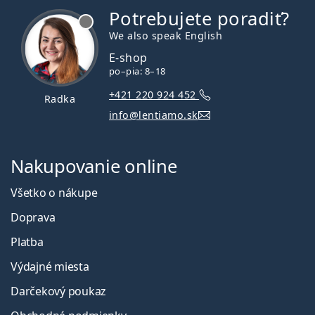
Potrebujete poradiť?
je offline
We also speak English
E-shop
po–pia: 8–18
+421 220 924 452
Radka
info@lentiamo.sk
Nakupovanie online
Všetko o nákupe
Doprava
Platba
Výdajné miesta
Darčekový poukaz