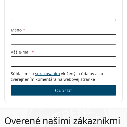
Kategória:
Dioptrické okuliare
Značka:
Emporio Armani
Kód:
0EA1131 3003 56
Meno
*
Váš e-mail
*
Súhlasím so
spracovaním
vložených údajov a so
zverejnením komentára na webovej stránke
Odoslať
Overené našimi zákazníkmi