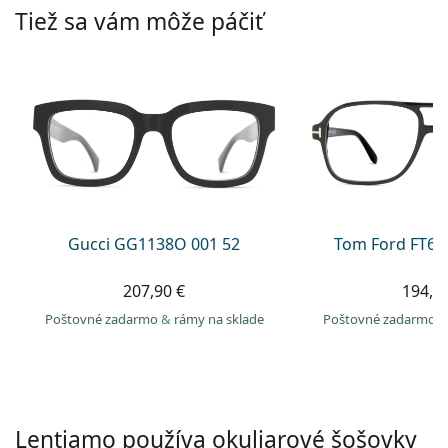
Persol
Tiež sa vám môže páčiť
Prada
Všetky značky
Gucci GG1138O 001 52
Tom Ford FT60
207,90 €
194,9
Poštovné zadarmo
&
rámy na sklade
Poštovné zadarmo
Lentiamo používa okuliarové šošovky