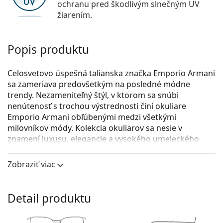
ochranu pred škodlivým slnečným UV
žiarením.
Popis produktu
Celosvetovo úspešná talianska značka Emporio Armani
sa zameriava predovšetkým na posledné módne
trendy. Nezameniteľný štýl, v ktorom sa snúbi
nenútenosť s trochou výstrednosti činí okuliare
Emporio Armani obľúbenými medzi všetkými
milovníkov módy. Kolekcia okuliarov sa nesie v
znamení luxusu, elegancie a vysokého umeleckého
spracovania.
Zobraziť viac
Emporio Armani 0EA1131 3003 56
sú pánske dioptrické
okuliare.
Pozrite sa, ako vyzeráte v týchto okuliaroch pomocou
Detail produktu
funkcie virtuálnej skúšky.
Okuliarové rámy