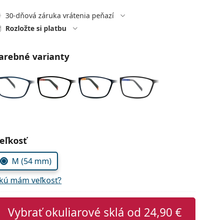
30-dňová záruka vrátenia peňazí
Rozložte si platbu
arebné varianty
voľte parametre
eľkosť
M (54 mm)
kú mám veľkosť?
Vybrať okuliarové sklá od
24,90 €