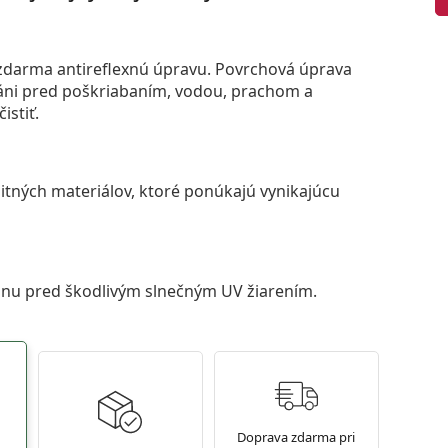
darma antireflexnú úpravu. Povrchová úprava
áni pred poškriabaním, vodou, prachom a
istiť.
itných materiálov, ktoré ponúkajú vynikajúcu
anu pred škodlivým slnečným UV žiarením.
Doprava zdarma pri