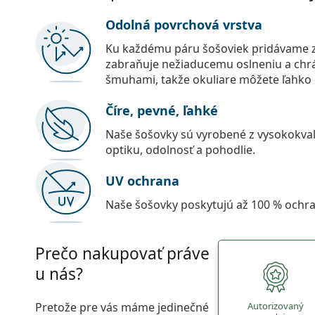
Odolná povrchová vrstva
Ku každému páru šošoviek pridávame z
zabraňuje nežiaducemu oslneniu a chr
šmuhami, takže okuliare môžete ľahko č
Číre, pevné, ľahké
Naše šošovky sú vyrobené z vysokokval
optiku, odolnosť a pohodlie.
UV ochrana
Naše šošovky poskytujú až 100 % ochr
Prečo nakupovať práve
u nás?
Pretože pre vás máme jedinečné
Autorizovaný