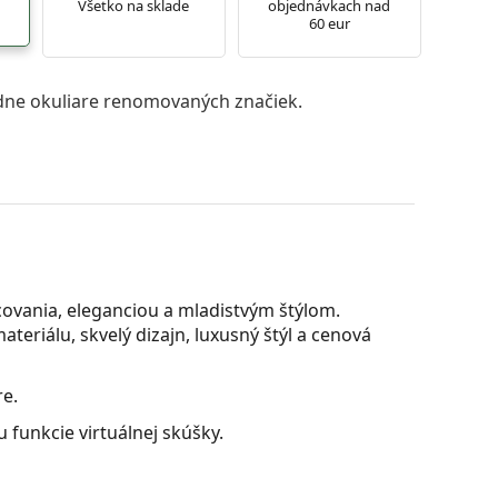
Všetko na sklade
objednávkach nad
60 eur
ne okuliare renomovaných značiek.
covania, eleganciou a mladistvým štýlom.
teriálu, skvelý dizajn, luxusný štýl a cenová
re.
 funkcie virtuálnej skúšky.