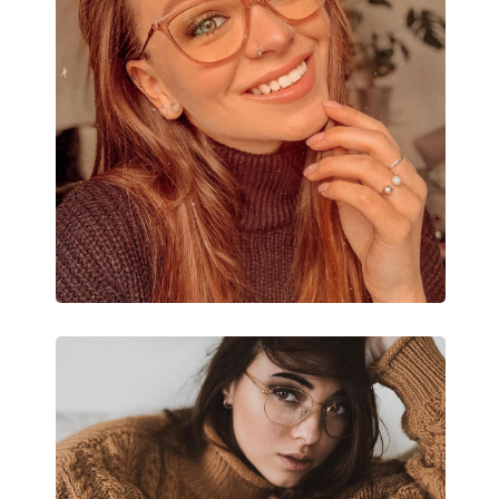
Puzdro:
Áno
Čistiaca handrička:
Áno
Ostatné
Typ:
Unisex
Kategória:
Dioptrické okuliar
Značka:
Esprit
Kód:
ET17464 508 54/1