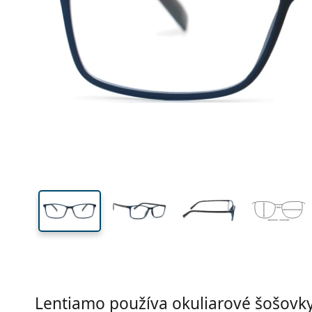
Šírka
Šírk
očnic
34 mm
54 mm
Výška očnice
Šírka očnice
Lentiamo používa okuliarové šošovky 