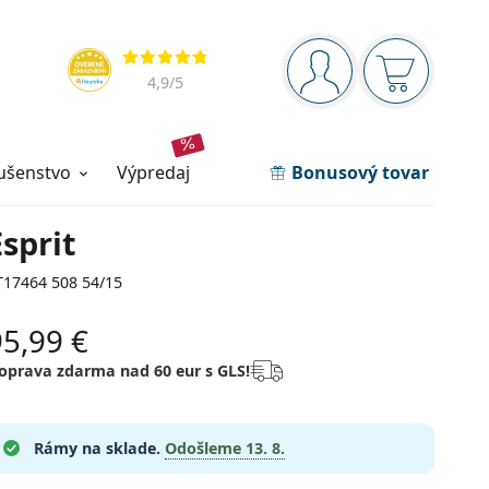
Navigačný panel
Hodnotenia
ste prihlásení
Nákupný ko
4,9
/5
lušenstvo
výpredaj
Bonusový tovar
Esprit
T17464 508 54/15
95,99 €
oprava zdarma nad 60 eur s GLS!
Rámy na sklade.
Odošleme
13. 8.