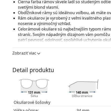
Čierna farba rámov skvele ladí so studeným odtie
svetlými blond vlasmi.
Obdĺžnikové rámy sú ideálnou voľbou, ak máte ová
Rám okuliarov je vyrobený z veľmi kvalitného pla
nosenie a výnimočný vzhľad.
Celorámové okuliare sú najbežnejším typom rámov
straníc. Svojím nápadným dizajnom vám pomôžu zvý
patrí pevnosť, odolnosť, spoľahlivé uchytenie ok
pred poškodením. Tento druh rámu je vhodný pre 
s vyššou optickou mohutnosťou.
Zobraziť viac
Príslušenstvo
Okuliare dodávame s originálnym puzdrom. Farba 
Detail produktu
Handrička, ktorá je súčasťou balenia, je ideálna na
modely môžu namiesto handričky obsahovať texti
Ide o zdravotnícku pomôcku. Pred použitím si prečít
131 mm
140 mm
Šírka
Dĺžka stranice
Okuliarové šošovky
Výška očnice:
34 mm