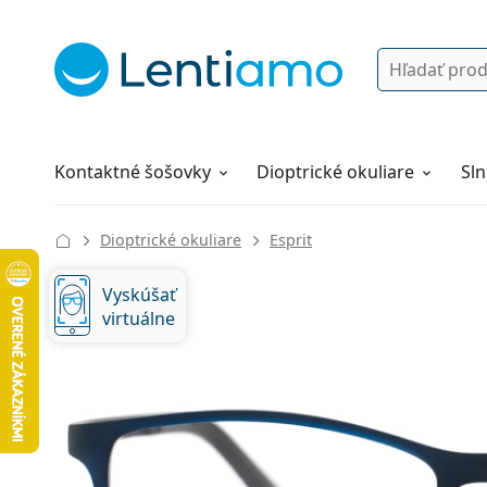
Vyhľadávanie
Prihlásenie
Navigácia webu
Roztoky
Všetko o nákupe
Kontaktné šošovky
Dioptrické okuliare
Sln
Dioptrické okuliare
Esprit
Vyskúšať
virtuálne
131 mm