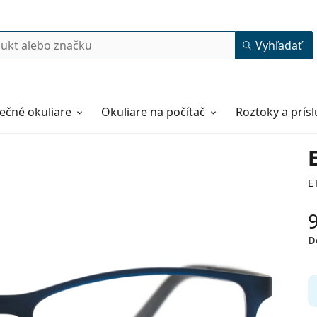
Vyhľadať
ečné okuliare
Okuliare na počítač
Roztoky a prís
E
D
54
15
140
140 mm