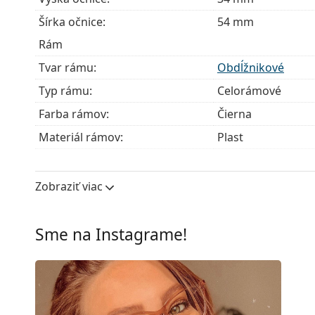
Šírka očnice:
54 mm
Rám
Tvar rámu:
Obdĺžnikové
Typ rámu:
Celorámové
Farba rámov:
Čierna
Materiál rámov:
Plast
Veľkosť:
M
Šírka:
131 mm
Zobraziť viac
Dĺžka stranice:
140 mm
Šírka mostíka:
15 mm
Sme na Instagrame!
Hmotnosť:
100 g
Nastaviteľné sedielka:
Nie
Príslušenstvo