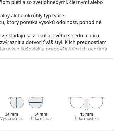
ňom pleti a so svetlohnedými, čiernymi alebo
lny alebo okrúhly typ tváre.
stu, ktorý ponúka vysokú odolnosť, pohodlné
, skladajú sa z okuliarového stredu a páru
razniť a dotvoriť váš štýl. K ich prednostiam
uliarových šošoviek a predovšetkým ich ochrana
všetky typy okuliarových šošoviek, vrátane tých
puzdra a jeho vyhotovenie sa môžu líšiť.
 čistenie a starostlivosť o okuliare. Niektoré
lné vrecko.
ajte pokyny.
34 mm
54 mm
15 mm
Výška očnice
Šírka očnice
Šírka mostíka