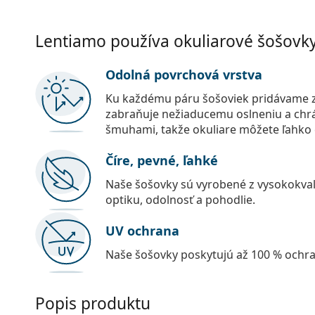
Lentiamo používa okuliarové šošovky 
Odolná povrchová vrstva
Ku každému páru šošoviek pridávame z
zabraňuje nežiaducemu oslneniu a chr
šmuhami, takže okuliare môžete ľahko č
Číre, pevné, ľahké
Naše šošovky sú vyrobené z vysokokval
optiku, odolnosť a pohodlie.
UV ochrana
Naše šošovky poskytujú až 100 % ochr
Popis produktu