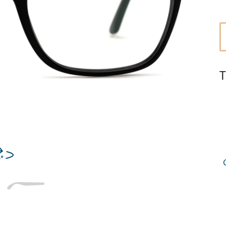
Dĺžka stranice
a
Šírka
Dĺžka
e
mostíka
stranice
18 mm
Šírka mostíka
T