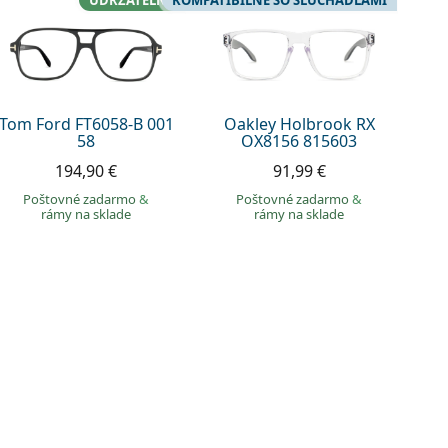
UDRŽATEĽNÉ
KOMPATIBILNÉ SO SLÚCHADLAMI
Tom Ford FT6058-B 001
Oakley Holbrook RX
58
OX8156 815603
194,90 €
91,99 €
Poštovné zadarmo
&
Poštovné zadarmo
&
rámy na sklade
rámy na sklade