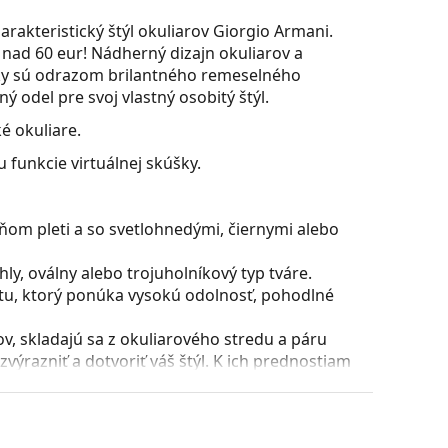
charakteristický štýl okuliarov Giorgio Armani.
nad 60 eur! Nádherný dizajn okuliarov a
ačky sú odrazom brilantného remeselného
 odel pre svoj vlastný osobitý štýl.
é okuliare.
 funkcie virtuálnej skúšky.
ňom pleti a so svetlohnedými, čiernymi alebo
y, oválny alebo trojuholníkový typ tváre.
stu, ktorý ponúka vysokú odolnosť, pohodlné
, skladajú sa z okuliarového stredu a páru
razniť a dotvoriť váš štýl. K ich prednostiam
uliarových šošoviek a predovšetkým ich ochrana
všetky typy okuliarových šošoviek, vrátane tých