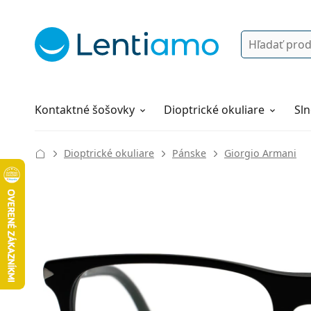
Vyhľadávanie
Prihlásenie
Navigácia webu
Roztoky
Všetko o nákupe
Kontaktné šošovky
Dioptrické okuliare
Sln
Dioptrické okuliare
Pánske
Giorgio Armani
137 mm