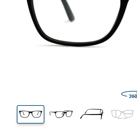
Šírka
Šírk
očnic
38 mm
55 mm
Výška očnice
Šírka očnice