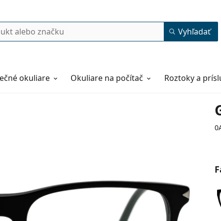
Vyhľadať
ečné okuliare
Okuliare na počítač
Roztoky a prís
0
F
55
18
145
145 mm