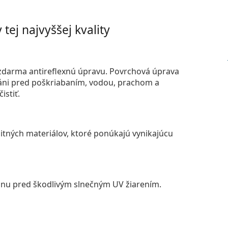
tej najvyššej kvality
darma antireflexnú úpravu. Povrchová úprava
áni pred poškriabaním, vodou, prachom a
istiť.
itných materiálov, ktoré ponúkajú vynikajúcu
anu pred škodlivým slnečným UV žiarením.