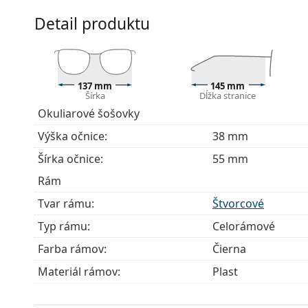
Príslušenstvo
Detail produktu
Okuliare dodávame s originálnym puzdrom. Farba 
Handrička, ktorá je súčasťou balenia, je ideálna na
modely môžu namiesto handričky obsahovať texti
Ide o zdravotnícku pomôcku. Pred použitím si prečít
137 mm
145 mm
Šírka
Dĺžka stranice
Okuliarové šošovky
Výška očnice:
38 mm
Šírka očnice:
55 mm
Rám
Tvar rámu:
Štvorcové
Typ rámu:
Celorámové
Farba rámov:
Čierna
Materiál rámov:
Plast
Veľkosť:
M