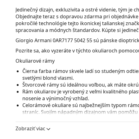
Jedinečný dizajn, exkluzivita a ostré videnie, tým je 
Objednajte teraz s dopravou zdarma pri objednávke 
pokročilé technológie tejto ikonickej talianskej zn
spracovania a módnych štandardov. Kúpte si jedinečný
Giorgio Armani 0AR7177 5042 55
sú pánske dioptrick
Pozrite sa, ako vyzeráte v týchto okuliaroch pomocou
Okuliarové rámy
Čierna farba rámov skvele ladí so studeným odtie
svetlými blond vlasmi.
Štvorcové rámy sú ideálnou voľbou, ak máte okrúhl
Rám okuliarov je vyrobený z veľmi kvalitného pla
nosenie a výnimočný vzhľad.
Celorámové okuliare sú najbežnejším typom rámov
straníc. Svojím nápadným dizajnom vám pomôžu zvý
patrí pevnosť, odolnosť, spoľahlivé uchytenie ok
pred poškodením. Tento druh rámu je vhodný pre 
Zobraziť viac
s vyššou optickou mohutnosťou.