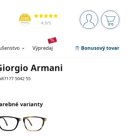
Navigačný panel
Hodnotenia
ste prihlásení
Nákupný ko
4,9
/5
lušenstvo
výpredaj
Bonusový tovar
Giorgio Armani
AR7177 5042 55
arebné varianty