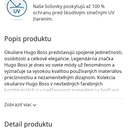
Naše šošovky poskytujú až 100 %
ochranu pred škodlivým slnečným UV
žiarením.
Popis produktu
Okuliare Hugo Boss predstavujú spojenie jedinečnosti,
osobitosti a celkové elegancie. Legendárna značka
Hugo Boss je dnes vo svete módy už fenoménom a
vyznačuje sa vysokou kvalitou používaných materiálov,
precíznosťou a nezameniteľným dizajnom. Kolekcia
okuliarov Hugo Boss v nevšedných farebných
kombináciách a v nadčasovom prevedení sa hodí pre
všetky príležitosti.
Zobraziť viac
Hugo Boss 0679/IT 807 15 56
sú pánske dioptrické
okuliare.
Pozrite sa, ako vyzeráte v týchto okuliaroch pomocou
Detail produktu
funkcie virtuálnej skúšky.