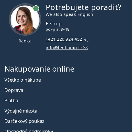
Potrebujete poradiť?
je online
We also speak English
E-shop
po–pia: 8–18
+421 220 924 452
Radka
info@lentiamo.sk
Nakupovanie online
Všetko o nákupe
Doprava
Platba
Výdajné miesta
Darčekový poukaz
Obchodné podmienky