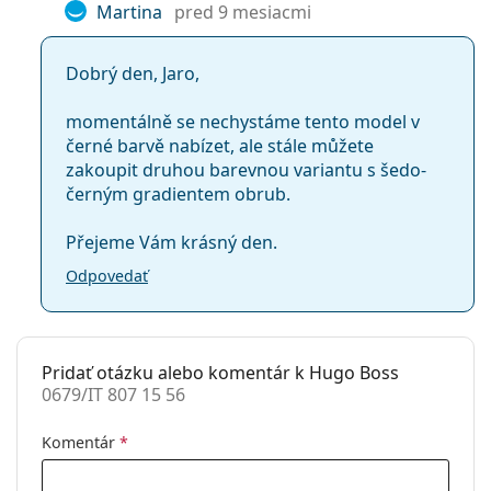
Martina
pred 9 mesiacmi
Typ:
Pánske
Kategória:
Dioptrické okuliare
Dobrý den, Jaro,
Značka:
Hugo Boss
momentálně se nechystáme tento model v
Kód:
0679/IT 807 15 56
černé barvě nabízet, ale stále můžete
zakoupit druhou barevnou variantu s šedo-
černým gradientem obrub.
Přejeme Vám krásný den.
Odpovedať
Pridať otázku alebo komentár k Hugo Boss
0679/IT 807 15 56
Komentár
*