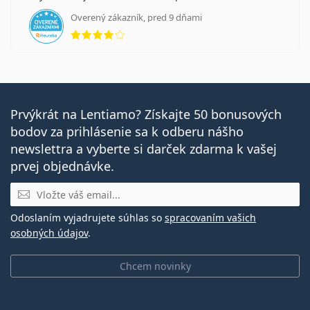
Overený zákazník, pred 9 dňami
hodnotenie 4 z 5
Prvýkrát na Lentiamo? Získajte 50 bonusových
bodov za prihlásenie sa k odberu nášho
newslettra a vyberte si darček zdarma k vašej
prvej objednávke.
E-mail
Odoslaním vyjadrujete súhlas so
spracovaním vašich
osobných údajov
.
Chcem novinky