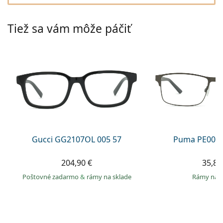
Gucci
Všetky roztoky
je onli
Všetky značky
Persol
Tiež sa vám môže páčiť
Prada
Všetky značky
Gucci GG2107OL 005 57
Puma PE0027
204,90 €
35,89
Poštovné zadarmo
&
rámy na sklade
rámy na 