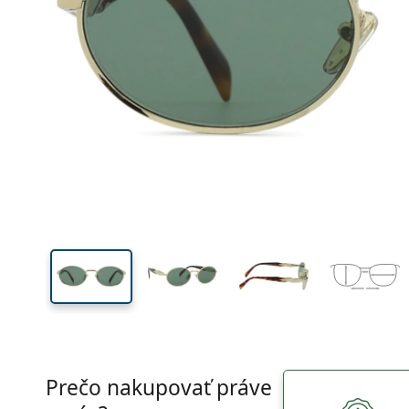
Šírka
Šírk
očnic
38 mm
55 mm
Výška očnice
Šírka očnice
Prečo nakupovať práve