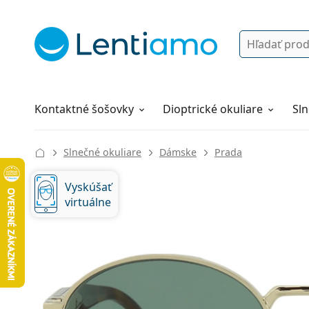
Vyhľadávanie
Prihlásenie
Navigácia webu
Roztoky
Všetko o nákupe
Kontaktné šošovky
Dioptrické okuliare
Sln
Slnečné okuliare
Dámske
Prada
Vyskúšať
virtuálne
131 mm