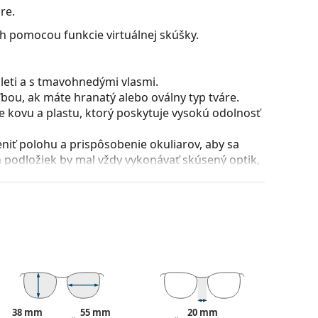
re.
ch pomocou funkcie virtuálnej skúšky.
pleti a s tmavohnedými vlasmi.
bou, ak máte hranatý alebo oválny typ tváre.
 kovu a plastu, ktorý poskytuje vysokú odolnosť
iť polohu a prispôsobenie okuliarov, aby sa
 podložiek by mal vždy vykonávať skúsený optik,
 šošoviek na mieru, dioptrickými alebo
 sú skvelá pre oči, pretože neovplyvňujú kontrast
ú vyrobené z plastu, ktorého nespornými
sknutiu.
38 mm
55 mm
20 mm
škodlivým slnečným žiarením. Šošovky okuliarov