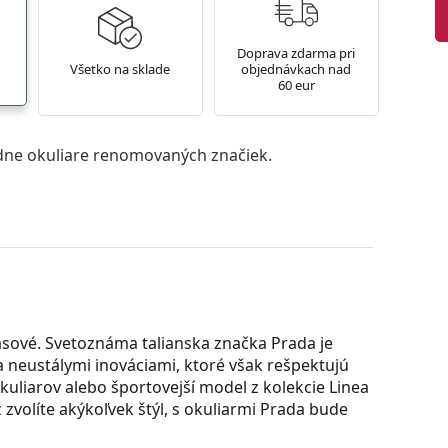
Doprava zdarma pri
Všetko na sklade
objednávkach nad
60 eur
ne okuliare renomovaných značiek.
asové. Svetoznáma talianska značka Prada je
 neustálymi inováciami, ktoré však rešpektujú
okuliarov alebo športovejší model z kolekcie Linea
olíte akýkoľvek štýl, s okuliarmi Prada bude