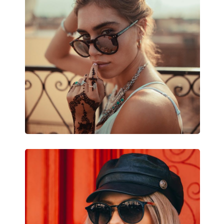
Ostatné
Typ:
Dámske
Kategória:
Slnečné okuliare
Značka:
Prada
Použitie:
Móda
Kód:
0PR 65ZS ZVN70L 
Dostupné s dioptrickými
Áno
šošovkami: