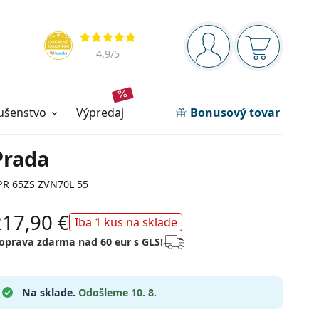
Navigačný panel
Hodnotenia
ste prihlásení
Nákupný ko
4,9
/5
lušenstvo
výpredaj
Bonusový tovar
Prada
PR 65ZS ZVN70L 55
217,90 €
Iba 1 kus na sklade
oprava zdarma nad 60 eur s GLS!
Na sklade.
Odošleme 10. 8.