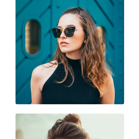
Farba rámov:
Zlatá
Druhotná farba rámu:
Hnedá
Materiál rámov:
Kov/Plast
Veľkosť:
M
Šírka:
131 mm
Dĺžka stranice:
140 mm
Šírka mostíka:
20 mm
Hmotnosť:
310 g
Nastaviteľné sedielka:
Áno
Flexi pánt:
Nie
Príslušenstvo
Puzdro:
Áno
Čistiaca handrička:
Áno