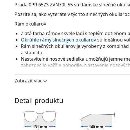
Prada 0PR 65ZS ZVN70L 55
sú dámske slnečné okulia
Pozrite sa, ako vyzeráte v týchto slnečných okuliaro
Rám okuliarov
Zlatá farba rámov skvele ladí s teplým odtieňom 
Okrúhle rámy slnečných okuliarov
sú ideálnou voľ
Rám slnečných okuliarov je vyrobený z kombinácie
a stabilitu.
Nastaviteľné nosové sedielka umožňujú jemne men
zabezpečilo väčšie pohodlie. Nastavenie nosových
aby sa predišlo ich poškodeniu alebo zlomeniu.
Pôvodné šošovky je možné nahradiť rôznymi typmi
Zobraziť viac
nedioptrickými.
Okuliarové šošovky
Detail produktu
Zelené sklá okuliarov zmierňujú intenzitu svetla a
ani neskresľujú farby.
Okuliarové šošovky týchto slnečných okuliarov s
výhodami sú nízka hmotnosť a odolnosť proti pra
131 mm
140 mm
Okuliare s UV 400 poskytujú 100 % ochranu pred 