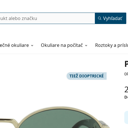
Vyhľadať
ečné okuliare
Okuliare na počítač
Roztoky a prís
0
TIEŽ DIOPTRICKÉ
D
55
20
140
140 mm