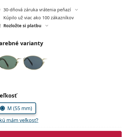
30-dňová záruka vrátenia peňazí
Kúpilo už viac ako 100 zákazníkov
Rozložte si platbu
arebné varianty
voľte parametre
eľkosť
M (55 mm)
kú mám veľkosť?