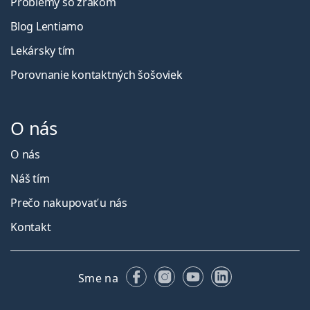
Problémy so zrakom
Blog Lentiamo
Lekársky tím
Porovnanie kontaktných šošoviek
O nás
O nás
Náš tím
Prečo nakupovať u nás
Kontakt
Facebooku
Instagrame
YouTube
LinkedIn
Sme na