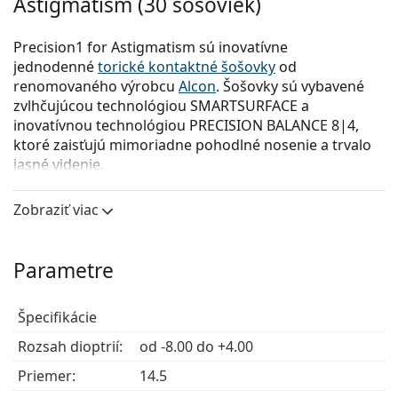
Astigmatism (30 šošoviek)
Precision1 for Astigmatism sú inovatívne
jednodenné
torické kontaktné šošovky
od
renomovaného výrobcu
Alcon
. Šošovky sú vybavené
zvlhčujúcou technológiou SMARTSURFACE a
inovatívnou technológiou PRECISION BALANCE 8|4,
ktoré zaisťujú mimoriadne pohodlné nosenie a trvalo
jasné videnie.
Nositelia s astigmatizmom si môžu užívať celodenné
Zobraziť viac
pohodlie a spoľahlivosť
kontaktných šošoviek
Precision1.
Parametre
Hlavné výhody
Špecifikácie
Jasné a stabilné videnie
– PRECISION BALANCE 8|4
Rozsah dioptrií:
udržiava
kontaktné šošovky
od -8.00 do +4.00
stabilné s minimálnym
otáčaním pri žmurkaní alebo pohybe očí, čím
Priemer:
14.5
zabezpečuje optimálnu ostrosť videnia a menšie