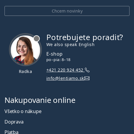
Chcem novinky
Potrebujete poradiť?
je offline
We also speak English
E-shop
po–pia: 8–18
+421 220 924 452
Radka
info@lentiamo.sk
Nakupovanie online
Všetko o nákupe
Doprava
Platba