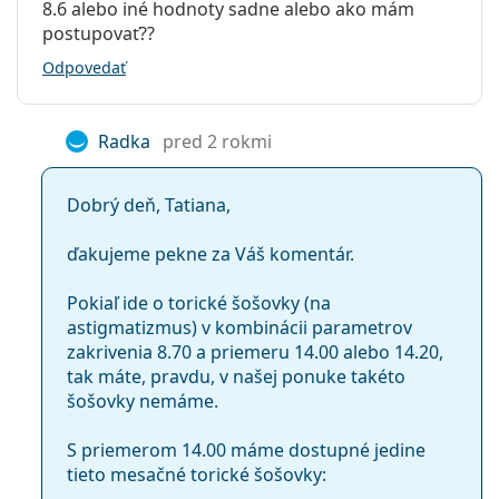
8.6 alebo iné hodnoty sadne alebo ako mám
Používanie
Pre koho sú Precision1
postupovať??
Expirácia:
Najmenej 56 mesiacov
for Astigmatism určené?
Odpovedať
Zafarbenie pre
Áno
manipuláciu:
Pre nositeľov s astigmatizmom, ktorí potrebujú
spoľahlivé torické šošovky.
Radka
pred 2 rokmi
So šošovkami sa
Nie
Pre tých, ktorí uprednostňujú praktické
jednodenné
môže spať:
kontaktné šošovky
, alebo nositeľov, ktorí nosia
Dobrý deň, Tatiana,
Indikátor líc-
Nie
kontaktné šošovky len príležitostne.
rub:
Pre tých, ktorí hľadajú hydratačné šošovky s
ďakujeme pekne za Váš komentár.
vysokou priedušnosťou.
Balenie
Pokiaľ ide o torické šošovky (na
Výrobca:
Alcon
Často kladené otázky
astigmatizmus) v kombinácii parametrov
Šošoviek v
30
zakrivenia 8.70 a priemeru 14.00 alebo 14.20,
krabičke:
tak máte, pravdu, v našej ponuke takéto
šošovky nemáme.
Ako dlho môžete nosiť Precision1 for
Hmotnosť:
70 g
Astigmatism?
Ostatné
S priemerom 14.00 máme dostupné jedine
tieto mesačné torické šošovky:
Kategória:
Jednodenné
Môžete spať v Precision1 for Astigmatism?