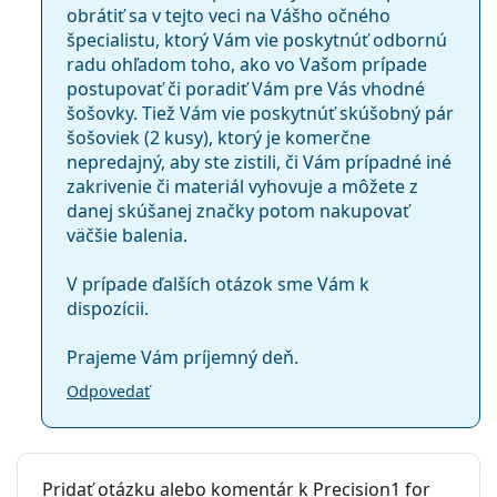
obrátiť sa v tejto veci na Vášho očného
šošovkami?
špecialistu, ktorý Vám vie poskytnúť odbornú
Máte astigmatizmus? Vyskúšajte online test a zistite
radu ohľadom toho, ako vo Vašom prípade
to
postupovať či poradiť Vám pre Vás vhodné
Najčastejšie sa predáva s očnými kvapkami
Solunate
šošovky. Tiež Vám vie poskytnúť skúšobný pár
Eye Drops 15 ml
.
šošoviek (2 kusy), ktorý je komerčne
nepredajný, aby ste zistili, či Vám prípadné iné
Ide o zdravotnícku pomôcku. Pred použitím si
zakrivenie či materiál vyhovuje a môžete z
prečítajte pokyny.
danej skúšanej značky potom nakupovať
väčšie balenia.
V prípade ďalších otázok sme Vám k
dispozícii.
Prajeme Vám príjemný deň.
Odpovedať
Pridať otázku alebo komentár k Precision1 for