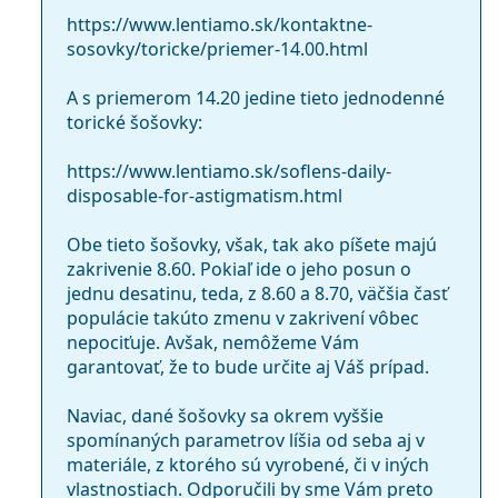
Tórické šošovky
https://www.lentiamo.sk/kontaktne-
Silikón-hydrogélové
sosovky/toricke/priemer-14.00.html
Aký je rozdiel medzi balením 30 kusov a balením
Kontaktné šošovky
90 kusov Precision1 for Astigmatism?
A s priemerom 14.20 jedine tieto jednodenné
torické šošovky:
https://www.lentiamo.sk/soflens-daily-
Ďalšie jednodenné kontaktné
disposable-for-astigmatism.html
šošovky na astigmatizmus
Obe tieto šošovky, však, tak ako píšete majú
zakrivenie 8.60. Pokiaľ ide o jeho posun o
1-DAY Acuvue Moist for Astigmatism
jednu desatinu, teda, z 8.60 a 8.70, väčšia časť
DAILIES Total 1 for Astigmatism
populácie takúto zmenu v zakrivení vôbec
MyDay daily disposable Toric
nepociťuje. Avšak, nemôžeme Vám
garantovať, že to bude určite aj Váš prípad.
Súvisiace články z nášho blogu
Naviac, dané šošovky sa okrem vyššie
spomínaných parametrov líšia od seba aj v
Čo je to astigmatizmus?
materiále, z ktorého sú vyrobené, či v iných
Zvykanie si na kontaktné šošovky: ako dlho to trvá?
vlastnostiach. Odporučili by sme Vám preto
Môžete sa sprchovať s nasadenými kontaktnými