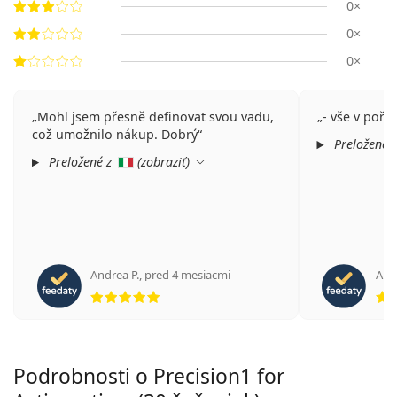
0×
0×
0×
Mohl jsem přesně definovat svou vadu,
- vše v pořá
což umožnilo nákup. Dobrý
Preložené 
Preložené z
(
zobraziť
)
Andrea P.
,
pred 4 mesiacmi
Alb
hodnotenie 5 z 5
Podrobnosti o Precision1 for