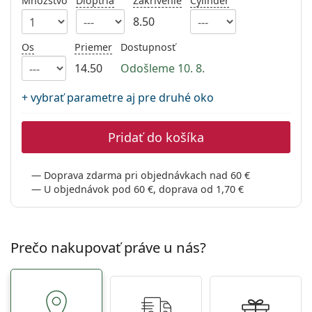
Množstvo
Dioptria
Zakrivenie
Cylinder
Persol
8.50
Prada
Os
Priemer
Dostupnosť
Všetky značky
14.50
Odošleme 10. 8.
+ vybrať parametre aj pre druhé oko
Pridať do košíka
Doprava zdarma pri objednávkach nad 60 €
U objednávok pod 60 €, doprava od 1,70 €
Prečo nakupovať práve u nás?