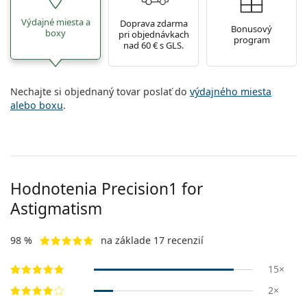
Výdajné miesta a
Doprava zdarma
Bonusový
boxy
pri objednávkach
program
nad 60 € s GLS.
Nechajte si objednaný tovar poslať do
výdajného miesta
alebo boxu
.
Hodnotenia Precision1 for
Astigmatism
98 %
na základe 17 recenzií
15×
2×