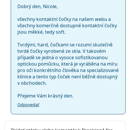
Zafarbenie pre
Áno
Dobrý den, Nicole,
manipuláciu:
Pre nositeľov s astigmatizmom, ktorí potrebujú
spoľahlivé torické šošovky.
So šošovkami sa
Nie
všechny kontaktní čočky na našem webu a
Pre tých, ktorí uprednostňujú praktické
jednodenné
môže spať:
všechny komerčně dostupné kontaktní čočky
kontaktné šošovky
, alebo nositeľov, ktorí nosia
jsou měkké, tedy soft.
Indikátor líc-
Nie
kontaktné šošovky len príležitostne.
rub:
Pre tých, ktorí hľadajú hydratačné šošovky s
Tvrdými, hard, čočkami se rozumí skutečně
vysokou priedušnosťou.
Balenie
tvrdé čočky vyrobené ze skla. V takovém
případě se jedná o vysoce sofistikovanou
Výrobca:
Alcon
Často kladené otázky
optickou pomůcku, která je vyráběna na míru
Šošoviek v
90
pro oči konkrétního člověka na specializované
krabičke:
klinice a tento typ čoček není běžně dostupný
v obchodech.
Ako dlho môžete nosiť Precision1 for
Hmotnosť:
215 g
Astigmatism?
Ostatné
Přejeme Vám krásný den.
Kategória:
Jednodenné
Odpovedať
Môžete spať v Precision1 for Astigmatism?
Tórické šošovky
Silikón-hydrogélové
Aký je rozdiel medzi balením 30 kusov a balením
Kontaktné šošovky