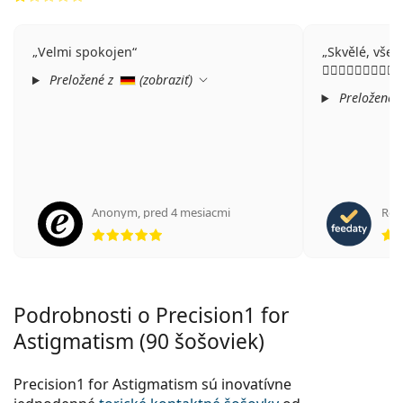
Velmi spokojen
Skvělé, vše v p
👍🏻👍🏻👍🏻👍🏻👍🏻
Preložené z
(
zobraziť
)
Preložené 
Anonym
,
pred 4 mesiacmi
Rob
hodnotenie 5 z 5
Podrobnosti o Precision1 for
Astigmatism (90 šošoviek)
Precision1 for Astigmatism sú inovatívne