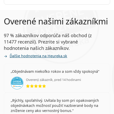
MyDay daily disposable Toric
Súvisiace články z nášho blogu
Overené našimi zákazníkmi
Čo je to astigmatizmus?
97 % zákazníkov odporúča náš obchod (z
Zvykanie si na kontaktné šošovky: ako dlho to trvá?
11477 recenzií). Prezrite si vybrané
Môžete sa sprchovať s nasadenými kontaktnými
šošovkami?
hodnotenia našich zákazníkov.
Máte astigmatizmus? Vyskúšajte online test a zistite
Ďalšie hodnotenia na Heureka.sk
to
Ide o zdravotnícku pomôcku. Pred použitím si
Objednávam niekoľko rokov a som vždy spokojná
prečítajte pokyny.
Overený zákazník, pred 14 hodinami
hodnotenie 5 z 5
Rýchly, spoľahlivý. Uvítala by som pri opakovaných
objednávkach možnosť použiť nazbierané body na
zníženie ceny ako vernostný bonus.