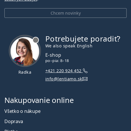
Chcem novinky
Potrebujete poradiť?
je offline
We also speak English
E-shop
po–pia: 8–18
+421 220 924 452
Radka
info@lentiamo.sk
Nakupovanie online
Všetko o nákupe
Doprava