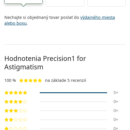
Nechajte si objednaný tovar poslať do
výdajného miesta
alebo boxu
.
Hodnotenia Precision1 for
Astigmatism
100 %
na základe 5 recenzií
5×
0×
0×
0×
0×