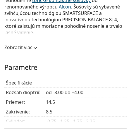
jednodenné
torické kontaktné šošovky
od
renomovaného výrobcu
Alcon
. Šošovky sú vybavené
zvlhčujúcou technológiou SMARTSURFACE a
inovatívnou technológiou PRECISION BALANCE 8|4,
ktoré zaisťujú mimoriadne pohodlné nosenie a trvalo
jasné videnie.
Nositelia s astigmatizmom si môžu užívať celodenné
Zobraziť viac
pohodlie a spoľahlivosť
kontaktných šošoviek
Precision1.
Parametre
Hlavné výhody
Špecifikácie
Jasné a stabilné videnie
– PRECISION BALANCE 8|4
Rozsah dioptrií:
udržiava
kontaktné šošovky
od -8.00 do +4.00
stabilné s minimálnym
otáčaním pri žmurkaní alebo pohybe očí, čím
Priemer:
14.5
zabezpečuje optimálnu ostrosť videnia a menšie
Zakrivenie:
podráždenie.
8.5
Rýchle a jednoduché vloženie
– Praktická značka na
Cylinder:
-0.75, -1.25, -1.75, -2.25
pozícii 6. hodiny a stabilizačné body umožňujú