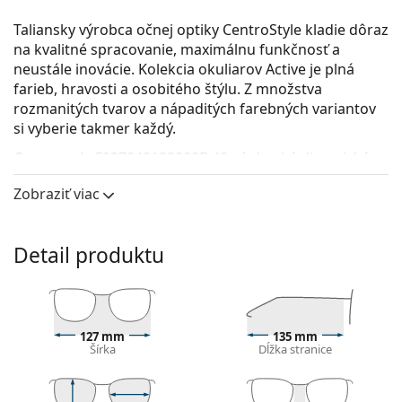
Taliansky výrobca očnej optiky CentroStyle kladie dôraz
na kvalitné spracovanie, maximálnu funkčnosť a
neustále inovácie. Kolekcia okuliarov Active je plná
farieb, hravosti a osobitého štýlu. Z množstva
rozmanitých tvarov a nápaditých farebných variantov
si vyberie takmer každý.
Centrostyle F027049122000B 49
sú detské dioptrické
okuliare.
Zobraziť viac
Okuliarové rámy
Ružová farba rámov skvele ladí so studeným
Detail produktu
odtieňom pleti a so svetlohnedými alebo svetlými
blond vlasmi.
Obdĺžnikové rámy sú ideálnou voľbou, ak máte
oválny alebo okrúhly typ tváre.
127 mm
135 mm
Príslušenstvo
Šírka
Dĺžka stranice
Okuliare dodávame s originálnym puzdrom. Farba
puzdra a jeho vyhotovenie sa môžu líšiť.