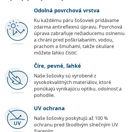
Odolná povrchová vrstva
Ku každému páru šošoviek pridávame
zdarma antireflexnú úpravu. Povrchová
úprava zabraňuje nežiaducemu oslneniu
a chráni pred poškriabaním, vodou,
prachom a šmuhami, takže okuliare
môžete ľahko čistiť.
Číre, pevné, ľahké
Naše šošovky sú vyrobené z
vysokokvalitných materiálov, ktoré
ponúkajú vynikajúcu optiku, odolnosť a
pohodlie.
UV ochrana
Naše šošovky poskytujú až 100 %
ochranu pred škodlivým slnečným UV
žiarením.