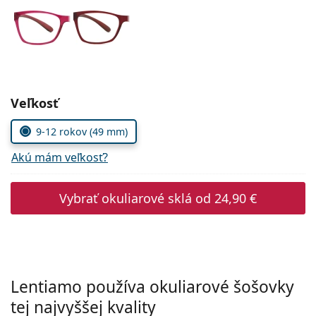
Persol
Prada
Všetky značky
Zvoľte parametre
Veľkosť
9-12 rokov (49 mm)
Akú mám veľkosť?
Vybrať okuliarové sklá od
24,90 €
Lentiamo používa okuliarové šošovky
tej najvyššej kvality