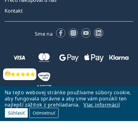
Prečo nakupovať u nás
Kontakt
Facebooku
Instagrame
YouTube
LinkedIn
Sme na
Hodnotenia
Na tejto webovej stránke používame súbory cookie,
aby fungovala správne a aby sme vám ponúkli ten
najlepší zážitok z prehliadania.
Viac informácií
Späť na Úvodnu stránku
Prejsť hore
Súhlasiť
Odmietnuť
Lentiamo.sk vlastní a prevádzkuje spoločnosť Lentiamo s.r.o., Česká
republika
Sme tu pre Vás už 18 rokov.