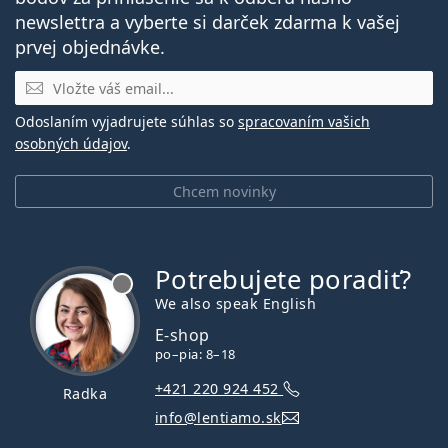
newslettra a vyberte si darček zdarma k vašej
prvej objednávke.
E-mail
Odoslaním vyjadrujete súhlas so
spracovaním vašich
osobných údajov
.
Chcem novinky
Potrebujete poradiť?
je offline
We also speak English
E-shop
po–pia: 8–18
+421 220 924 452
Radka
info@lentiamo.sk