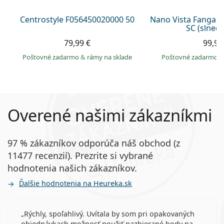
Centrostyle F056450020000 50
Nano Vista Fangam
SC (slnečn
79,99 €
99,99
Poštovné zadarmo
&
rámy na sklade
Poštovné zadarmo
Overené našimi zákazníkmi
97 % zákazníkov odporúča náš obchod (z
11477 recenzií). Prezrite si vybrané
hodnotenia našich zákazníkov.
Ďalšie hodnotenia na Heureka.sk
Rýchly, spoľahlivý. Uvítala by som pri opakovaných
objednávkach možnosť použiť nazbierané body na