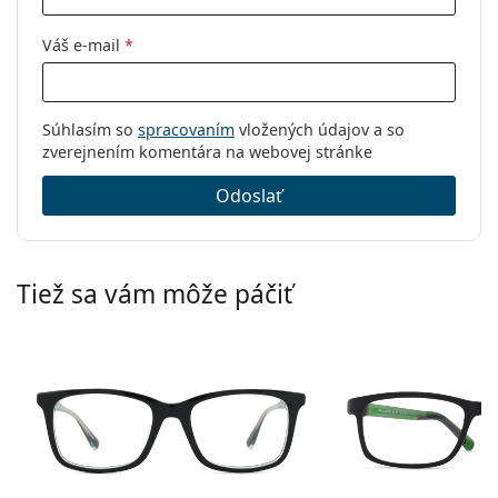
Kód:
F027049122000B 49
Váš e-mail
*
Súhlasím so
spracovaním
vložených údajov a so
zverejnením komentára na webovej stránke
Odoslať
Tiež sa vám môže páčiť