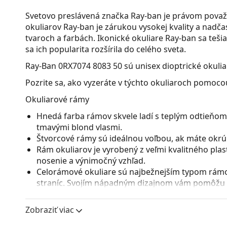
Svetovo preslávená značka Ray-ban je právom považ
okuliarov Ray-ban je zárukou vysokej kvality a nad
tvaroch a farbách. Ikonické okuliare Ray-ban sa teši
sa ich popularita rozšírila do celého sveta.
Ray-Ban 0RX7074 8083 50
sú unisex dioptrické okulia
Pozrite sa, ako vyzeráte v týchto okuliaroch pomocou
Okuliarové rámy
Hnedá farba rámov skvele ladí s teplým odtieňom 
tmavými blond vlasmi.
Štvorcové rámy sú ideálnou voľbou, ak máte okrúhl
Rám okuliarov je vyrobený z veľmi kvalitného pla
nosenie a výnimočný vzhľad.
Celorámové okuliare sú najbežnejším typom rámov
straníc. Svojím nápadným dizajnom vám pomôžu zvý
patrí pevnosť, odolnosť, spoľahlivé uchytenie ok
pred poškodením. Tento druh rámu je vhodný pre 
Zobraziť viac
s vyššou optickou mohutnosťou.