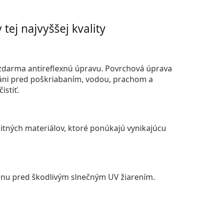
tej najvyššej kvality
darma antireflexnú úpravu. Povrchová úprava
áni pred poškriabaním, vodou, prachom a
istiť.
itných materiálov, ktoré ponúkajú vynikajúcu
anu pred škodlivým slnečným UV žiarením.