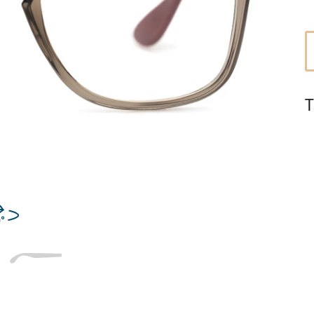
Dĺžka stranice
a
Šírka
Dĺžka
e
mostíka
stranice
18 mm
Šírka mostíka
T