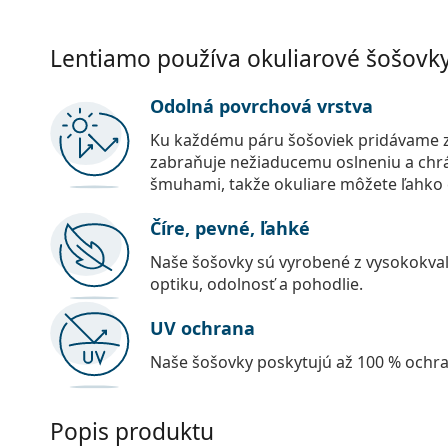
Lentiamo používa okuliarové šošovky 
Odolná povrchová vrstva
Ku každému páru šošoviek pridávame z
zabraňuje nežiaducemu oslneniu a chr
šmuhami, takže okuliare môžete ľahko č
Číre, pevné, ľahké
Naše šošovky sú vyrobené z vysokokval
optiku, odolnosť a pohodlie.
UV ochrana
Naše šošovky poskytujú až 100 % ochr
Popis produktu