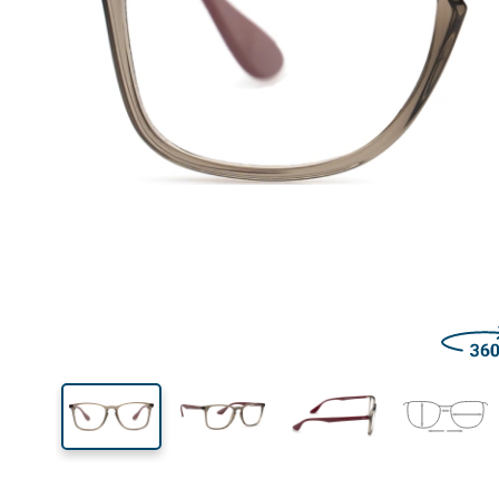
Šírka
Šírk
očnic
38 mm
50 mm
Výška očnice
Šírka očnice