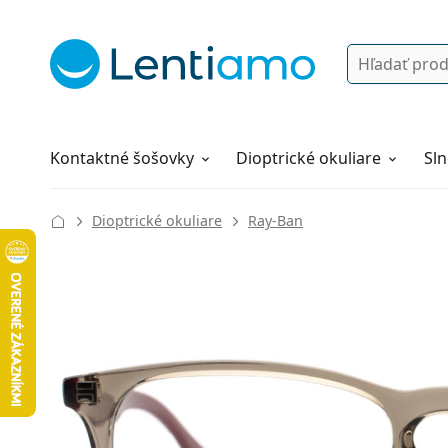
Vyhľadávanie
Prihlásenie
Navigácia webu
Roztoky
Všetko o nákupe
Kontaktné šošovky
Dioptrické okuliare
Sln
Dioptrické okuliare
Ray-Ban
128 mm