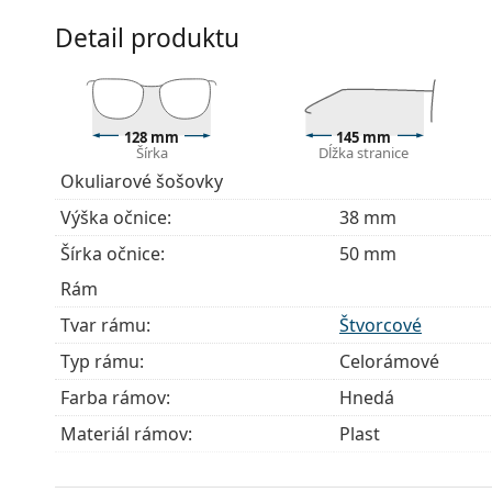
Príslušenstvo
Detail produktu
Okuliare dodávame s originálnym puzdrom. Farba 
Handrička, ktorá je súčasťou balenia, je ideálna na
modely môžu namiesto handričky obsahovať texti
Ide o zdravotnícku pomôcku. Pred použitím si prečít
128 mm
145 mm
Šírka
Dĺžka stranice
Okuliarové šošovky
Výška očnice:
38 mm
Šírka očnice:
50 mm
Rám
Tvar rámu:
Štvorcové
Typ rámu:
Celorámové
Farba rámov:
Hnedá
Materiál rámov:
Plast
Veľkosť:
S