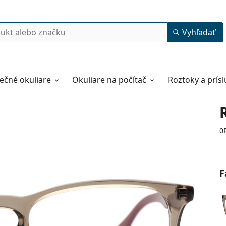
Vyhľadať
ečné okuliare
Okuliare na počítač
Roztoky a prís
0
F
50
18
145
145 mm