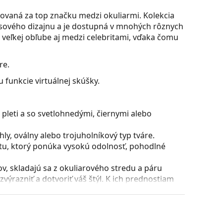
ovaná za top značku medzi okuliarmi. Kolekcia
časového dizajnu a je dostupná v mnohých rôznych
a veľkej obľube aj medzi celebritami, vďaka čomu
re.
 funkcie virtuálnej skúšky.
pleti a so svetlohnedými, čiernymi alebo
y, oválny alebo trojuholníkový typ tváre.
stu, ktorý ponúka vysokú odolnosť, pohodlné
, skladajú sa z okuliarového stredu a páru
razniť a dotvoriť váš štýl. K ich prednostiam
uliarových šošoviek a predovšetkým ich ochrana
všetky typy okuliarových šošoviek, vrátane tých