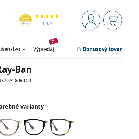
Navigačný panel
Hodnotenia
ste prihlásení
Nákupný ko
4,9
/5
lušenstvo
výpredaj
Bonusový tovar
Ray-Ban
RX7074 8083 50
arebné varianty