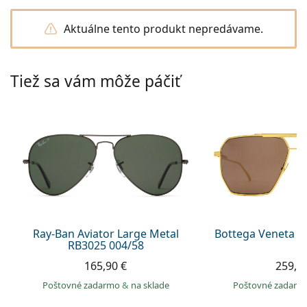
Persol
Aktuálne tento produkt nepredávame.
Prada
Všetky značky
Tiež sa vám môže páčiť
Ray-Ban Aviator Large Metal
Bottega Veneta B
RB3025 004/58
165,90 €
259,9
Poštovné zadarmo
&
na sklade
Poštovné zadar