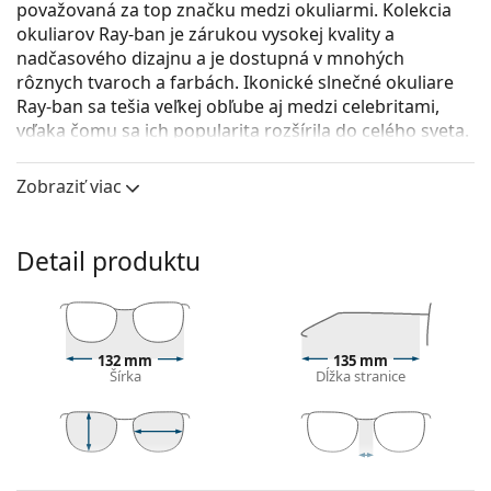
považovaná za top značku medzi okuliarmi. Kolekcia
okuliarov Ray-ban je zárukou vysokej kvality a
nadčasového dizajnu a je dostupná v mnohých
rôznych tvaroch a farbách. Ikonické slnečné okuliare
Ray-ban sa tešia veľkej obľube aj medzi celebritami,
vďaka čomu sa ich popularita rozšírila do celého sveta.
Ray-Ban Aviator Large Metal RB3025 001/3E 58
sú
Zobraziť viac
pánske slnečné okuliare.
Pozrite sa, ako vyzeráte v týchto slnečných okuliaroch
pomocou funkcie virtuálnej skúšky.
Detail produktu
Rám okuliarov
Zlatá farba rámov skvele ladí s teplým odtieňom
pleti a s tmavohnedými vlasmi.
132 mm
135 mm
Rámy slnečných okuliarov v tvare pilotiek
sú
Šírka
Dĺžka stranice
ideálnou voľbou, ak máte hranatý, oválny alebo
trojuholníkový typ tváre.
Rám slnečných okuliarov je vyrobený z kovu, ktorý
dobre drží tvar a poskytuje vysokú stabilitu.
50 mm
58 mm
14 mm
Výška očnice
Šírka očnice
Šírka mostíka