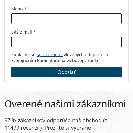
Meno
*
Váš e-mail
*
Súhlasím so
spracovaním
vložených údajov a so
zverejnením komentára na webovej stránke
Odoslať
Overené našimi zákazníkmi
97 % zákazníkov odporúča náš obchod (z
11479 recenzií). Prezrite si vybrané