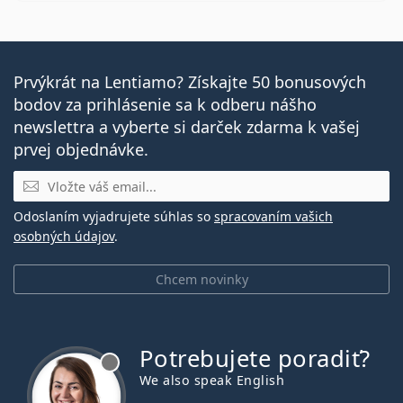
Prvýkrát na Lentiamo? Získajte 50 bonusových
bodov za prihlásenie sa k odberu nášho
newslettra a vyberte si darček zdarma k vašej
prvej objednávke.
E-mail
Odoslaním vyjadrujete súhlas so
spracovaním vašich
osobných údajov
.
Chcem novinky
Potrebujete poradiť?
je offline
We also speak English