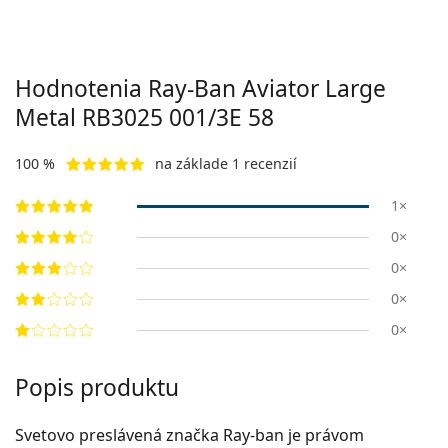
Hodnotenia Ray-Ban Aviator Large
Metal
RB3025 001/3E 58
100 %
na základe 1 recenzií
1×
0×
0×
0×
0×
Popis produktu
Svetovo preslávená značka Ray-ban je právom