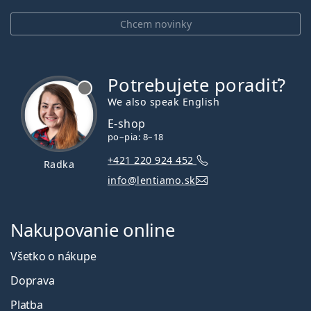
Chcem novinky
Potrebujete poradiť?
je offline
We also speak English
E-shop
po–pia: 8–18
+421 220 924 452
Radka
info@lentiamo.sk
Nakupovanie online
Všetko o nákupe
Doprava
Platba