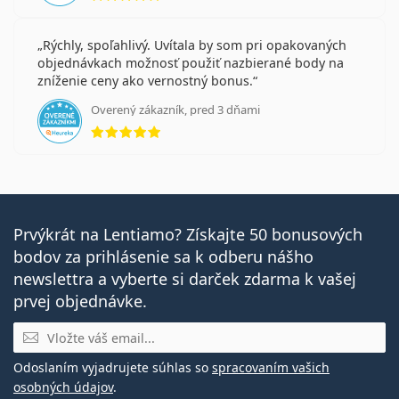
Rýchly, spoľahlivý. Uvítala by som pri opakovaných
objednávkach možnosť použiť nazbierané body na
zníženie ceny ako vernostný bonus.
Overený zákazník, pred 3 dňami
hodnotenie 5 z 5
Prvýkrát na Lentiamo? Získajte 50 bonusových
bodov za prihlásenie sa k odberu nášho
newslettra a vyberte si darček zdarma k vašej
prvej objednávke.
E-mail
Odoslaním vyjadrujete súhlas so
spracovaním vašich
osobných údajov
.