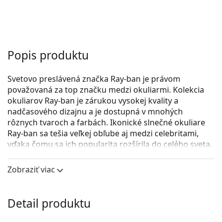
Popis produktu
Svetovo preslávená značka Ray-ban je právom
považovaná za top značku medzi okuliarmi. Kolekcia
okuliarov Ray-ban je zárukou vysokej kvality a
nadčasového dizajnu a je dostupná v mnohých
rôznych tvaroch a farbách. Ikonické slnečné okuliare
Ray-ban sa tešia veľkej obľube aj medzi celebritami,
vďaka čomu sa ich popularita rozšírila do celého sveta.
Ray-Ban Round Metal RB3447 112/4L
sú unisex slnečné
Zobraziť viac
okuliare.
Pozrite sa, ako vyzeráte v týchto slnečných okuliaroch
pomocou funkcie virtuálnej skúšky.
Detail produktu
Rám okuliarov