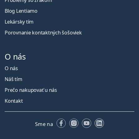
Problémy so zrakom
Blog Lentiamo
Lekársky tím
Porovnanie kontaktných šošoviek
O nás
O nás
Náš tím
Prečo nakupovať u nás
Kontakt
Facebooku
Instagrame
YouTube
LinkedIn
Sme na