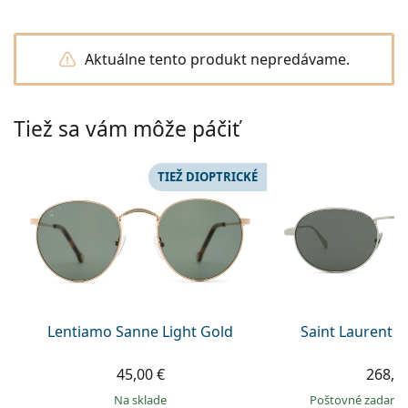
Persol
Prada
Aktuálne tento produkt nepredávame.
Všetky značky
Tiež sa vám môže páčiť
TIEŽ DIOPTRICKÉ
Lentiamo Sanne Light Gold
Saint Laurent S
45,00 €
268,9
na sklade
Poštovné zadar