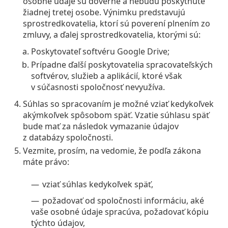
osobné údaje sú dôverné a nebudú poskytnuté
Persol
žiadnej tretej osobe. Výnimku predstavujú
sprostredkovatelia, ktorí sú poverení plnením zo
Prada
zmluvy, a ďalej sprostredkovatelia, ktorými sú:
Všetky značky
Poskytovateľ softvéru Google Drive;
Prípadne ďalší poskytovatelia spracovateľských
softvérov, služieb a aplikácií, ktoré však
v súčasnosti spoločnosť nevyužíva.
Súhlas so spracovaním je možné vziať kedykoľvek
akýmkoľvek spôsobom späť. Vzatie súhlasu späť
bude mať za následok vymazanie údajov
z databázy spoločnosti.
Vezmite, prosím, na vedomie, že podľa zákona
máte právo:
vziať súhlas kedykoľvek späť,
požadovať od spoločnosti informáciu, aké
vaše osobné údaje spracúva, požadovať kópiu
týchto údajov,