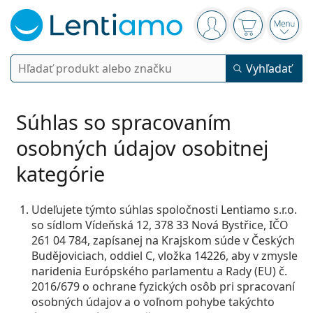
Navigačný panel
ste prihlásení
Nákupný koš
Otvor
Vyhľadávanie
Vyhľadať
Prihlásenie
Navigácia webu
Kontaktné šošovky
Súhlas so spracovaním
osobných údajov osobitnej
Doba nosenia
Roztoky
kategórie
Typ
Jednodenné
Podľa typu
Dioptrické okuliare
Značky
Sférické a asférické
Týždenné
Udeľujete týmto súhlas spoločnosti Lentiamo s.r.o.
Podľa objemu
Viacúčelové
so sídlom Vídeňská 12, 378 33 Nová Bystřice, IČO
Príslušenstvo
Acuvue
Tórické na astigmatizmus
2 týždenné
Typ
261 04 784, zapísanej na Krajskom súde v Českých
Akcie
Dámske
Pánske
Detské
Slnečné okuliare
Výhodnejšie balenia
50 až 120 ml
Peroxidové
Budějoviciach, oddiel C, vložka 14226, aby v zmysle
Rady a tipy
Roztoky
Biofinity
Multifokálne na presbyopiu
Mesačné
Použitie
Nové produkty
naridenia Európského parlamentu a Rady (EU) č.
Výhodné balenia po 2
225 až 500 ml
Bez konzervačných látok
Typ
Akcie
Dámske
2016/679 o ochrane fyzických osôb pri spracovaní
Pánske
Detské
Všetky šošovky
Ako nakupovať šošovky online
Okuliare na počítač
Očné kvapky
Dailies
Silikón-hydrogélové
Značky
Štvrťročné
Dioptrické okuliare
Limitovaná edícia
osobných údajov a o voľnom pohybe takýchto
Výhodné balenia po 3