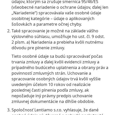
Cestovné
Tvar rámu
Nové produkty
údajov, ktorým sa zrušuje smernica 95/46/ES
Pravidelné zasielanie šošoviek
Puzdrá
Air Optix
Tvar rámu
Farebné
Lentiamo
Kontinuálne
Okuliare na počítač
Výpredaj
Typ
Akcie
Dámske
Pánske
Detské
(všeobecné nariadenie o ochrane údajov, ďalej len
Príslušenstvo
Výhodné balenia po 4
Typ skiel
Na tvrdé kontaktné šošovky
Štvorcové
Výpredaj
„Nariadenie“) spracovávala vaše osobné údaje
Darčekový poukaz
Rady a tipy
Lenjoy
Štvorcové
Výhodné balíčky
Ray-Ban
Okuliare pre hráčov
Udržateľné
Tvar rámu
Nové produkty
osobitnej kategórie – údaje o aplikovaných
Značky
Zrkadlové
Na mäkké kontaktné šošovky
Obdĺžnikové
Udržateľné
Roztoky
–
podľa typu
šošovkách a parametre očnej chyby.
Všetky okuliare
Nakupovanie okuliarov online
výpredaj
Soflens
Obdĺžnikové
Vogue
Slnečný klip
Značky
Darčekový poukaz
Štvorcové
Limitovaná edícia
Také spracovanie je možné na základe vášho
Použitie
Lentiamo
Polarizačné
Fyziologický roztok
Okrúhle
Darčekový poukaz
Roztoky –
podľa objemu
Viacúčelové
Sprievodca nákupom okuliarov
Purevision
výslovného súhlasu, umožňuje ho ust. čl. 9 odst.
Okrúhle
Esprit
Rady a tipy
Okuliare na čítanie
Lentiamo
Obdĺžnikové
Výpredaj
Rady a tipy
Šport
Bonusový tovar
Ray-Ban
2 písm. a) Nariadenia a prebieha kvôli nutnému
Fotochromatické
Všetky roztoky
Pilotské
Roztoky –
Výhodnejšie balenia
50 až 120 ml
Peroxidové
Zmerajte si svoj rozostup zreníc
Proclear
Pilotské
Všetky počítačové okuliare
Polaroid
Sprievodca nákupom okuliarov
dôvodu pre plnenie zmluvy.
Slnečné okuliare na čítanie
Izipizi
Okrúhle
Udržateľné
Všetky slnečné okuliare
Sprievodca slnečnými okuliarmi
Móda
Polaroid
Gradálne
Okuliare
Výhodné balenia po 2
Cat Eye
225 až 500 ml
Bez konzervačných látok
Tieto osobné údaje sa budú spracovávať počas
Sprievodca dioptrickými slnečnými okuliarmi
Clariti
Cat Eye
Všetko o nákupe
Emporio Armani
Počítačové okuliare na čítanie
Počítačové okuliare na čítanie
Ray-Ban
Cat Eye
Darčekový poukaz
trvania zmluvy a ďalej kvôli evidencii zmluvy a
Sprievodca športovými slnečnými okuliarmi
Okuliare cez okuliare
Meller
Kontaktné šošovky
Retiazky na okuliare
Výhodné balenia po 3
Cestovné
prípadného budúceho uplatnenia a obrany práv a
Sprievodca darčekmi
Precision
Armani Exchange
Sprievodca darčekmi
Všetky značky
Spôsoby doručenia
povinností zmluvných strán. Uchovanie a
Sprievodca detskými slnečnými okuliarmi
Potrebujete poradiť?
Slnečné okuliare na čítanie
Akcie
Oakley
Puzdrá
Puzdrá na okuliare
Výhodné balenia po 4
Na tvrdé kontaktné šošovky
spracovanie osobných údajov trvá kvôli vyššie
We also speak English
Total
Hugo Boss
Výdajné miesta
Sprievodca dioptrickými slnečnými okuliarmi
Všetko príslušenstvo
uvedeným účelom 10 rokov od realizácie
Dioptrické slnečné okuliare
Darčekový poukaz
po–pia: 8–18
Michael Kors
Kozmetika
Ostatné príslušenstvo
Na mäkké kontaktné šošovky
poslednej časti plnenia podľa zmluvy, ak
info@lentiamo.sk
Michael Kors
Spôsoby platby
Sprievodca darčekmi
nepožaduje iný právny predpis uchovanie
Emporio Armani
Očné kvapky
Fyziologický roztok
+421 220 924 452
zmluvnej dokumentácie na dlhšie obdobie.
Marc Jacobs
Bonusový program
Gucci
Všetky roztoky
Spoločnosť Lentiamo s.r.o. vyhlasuje, že dané
je offli
Všetky značky