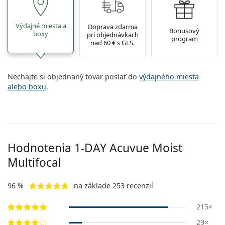
Výdajné miesta a
Doprava zdarma
Bonusový
boxy
pri objednávkach
program
nad 60 € s GLS.
Nechajte si objednaný tovar poslať do
výdajného miesta
alebo boxu
.
Hodnotenia 1-DAY Acuvue Moist
Multifocal
96 %
na základe 253 recenzií
215×
29×