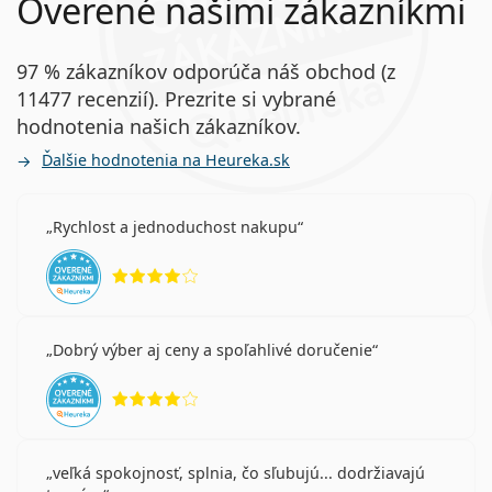
Overené našimi zákazníkmi
97 % zákazníkov odporúča náš obchod (z
Iné jednodenné multifokálne
11477 recenzií). Prezrite si vybrané
kontaktné šošovky
hodnotenia našich zákazníkov.
Ďalšie hodnotenia na Heureka.sk
Biotrue ONEday for Presbyopia
DAILIES Total 1 Multifocal
MyDay daily disposable Multifocal
Rychlost a jednoduchost nakupu
Proclear 1 Day Multifocal
hodnotenie 4 z 5
Súvisiace články z nášho blogu
Dobrý výber aj ceny a spoľahlivé doručenie
Ako rozumieť predpisu na šošovky - dôležité
parametre!
hodnotenie 4 z 5
Zvykanie si na kontaktné šošovky: ako dlho to trvá?
Ako sa starať o kontaktné šošovky
Môžete sa sprchovať s nasadenými kontaktnými
veľká spokojnosť, splnia, čo sľubujú... dodržiavajú
šošovkami?