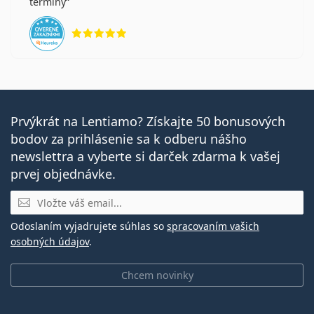
termíny
UV filter v kontaktných šošovkách zvyšuje ochranu
hodnotenie 5 z 5
rohovky pred nebezpečným ultrafialovým žiarením.
Kontaktné šošovky však nepokrývajú celé oko alebo
oblasť očného okolia, preto je ideálnou ochranou pred
škodlivým UV žiarením kombinácia kontaktných
šošoviek s UV filtrom a
slnečných okuliarov
.
Ide o zdravotnícku pomôcku. Pred použitím si
Prvýkrát na Lentiamo? Získajte 50 bonusových
prečítajte pokyny.
bodov za prihlásenie sa k odberu nášho
newslettra a vyberte si darček zdarma k vašej
prvej objednávke.
E-mail
Odoslaním vyjadrujete súhlas so
spracovaním vašich
osobných údajov
.
Chcem novinky