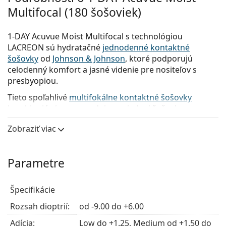
Multifocal (180 šošoviek)
1-DAY Acuvue Moist Multifocal s technológiou
LACREON sú hydratačné
jednodenné kontaktné
šošovky
od
Johnson & Johnson
, ktoré podporujú
celodenný komfort a jasné videnie pre nositeľov s
presbyopiou.
Tieto spoľahlivé
multifokálne kontaktné šošovky
kombinujú viacero predpisov v jednej šošovke pre
jasné videnie na blízko, do diaľky a medzi tým. Zažite
Zobraziť viac
pohodlie jednodenných kontaktných šošoviek s
parametrami, ktoré vyhovejú vašim multifokálnym
potrebám.
Parametre
Hlavné výhody
Špecifikácie
Aké sú najvýraznejšie výhody týchto
Rozsah dioptrií:
od -9.00 do +6.00
kontaktných
šošoviek
z dôveryhodnej série
Acuvue
?
Adícia:
Low do +1.25, Medium od +1.50 do