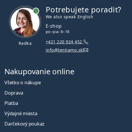
Potrebujete poradiť?
je online
We also speak English
E-shop
po–pia: 8–18
+421 220 924 452
Radka
info@lentiamo.sk
Nakupovanie online
Všetko o nákupe
Doprava
Platba
Výdajné miesta
Darčekový poukaz