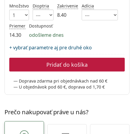
Gucci
Všetky roztoky
Množstvo
Dioptria
Zakrivenie
Adícia
je onli
Všetky značky
Persol
8.40
Prada
Priemer
Dostupnosť
14.30
odošleme dnes
Všetky značky
+ vybrať parametre aj pre druhé oko
Pridať do košíka
Doprava zdarma pri objednávkach nad 60 €
U objednávok pod 60 €, doprava od 1,70 €
Prečo nakupovať práve u nás?