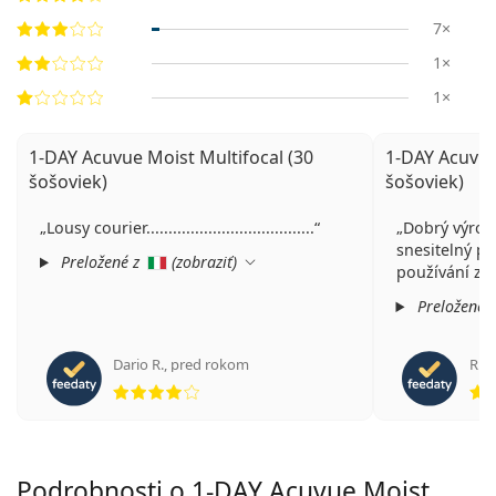
7×
1×
1×
1-DAY Acuvue Moist Multifocal (30
1-DAY Acuvue
šošoviek)
šošoviek)
Lousy courier......................................
Dobrý výrob
snesitelný p
Preložené z
(
zobraziť
)
používání zvl
Preložené 
Dario R.
,
pred rokom
Rita
hodnotenie 4 z 5
Podrobnosti o 1-DAY Acuvue Moist