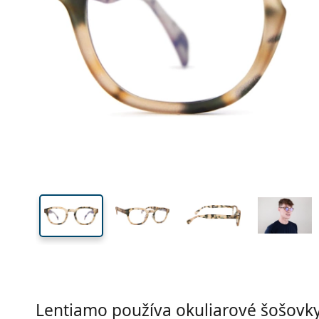
Šírka
Šírk
očnic
37 mm
47 mm
Výška očnice
Šírka očnice
Lentiamo používa okuliarové šošovky 