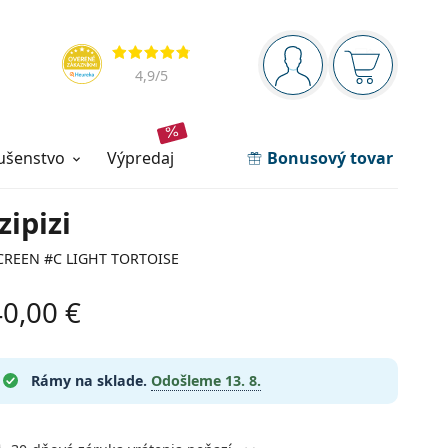
Navigačný panel
Hodnotenia
ste prihlásení
Nákupný ko
4,9
/5
lušenstvo
výpredaj
Bonusový tovar
zipizi
CREEN #C LIGHT TORTOISE
40,00 €
Rámy na sklade.
Odošleme
13. 8.