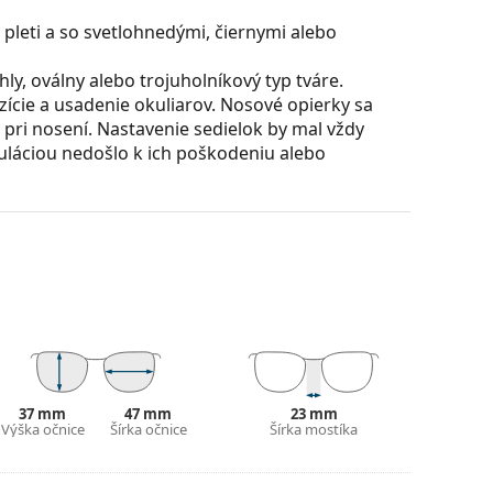
pleti a so svetlohnedými, čiernymi alebo
y, oválny alebo trojuholníkový typ tváre.
ície a usadenie okuliarov. Nosové opierky sa
t pri nosení. Nastavenie sedielok by mal vždy
láciou nedošlo k ich poškodeniu alebo
voriť stranice o viac ako 90° a umožňuje tak
 odolnejší proti zlomeniu a tiež si dlhší čas udrží
37 mm
47 mm
23 mm
Výška očnice
Šírka očnice
Šírka mostíka