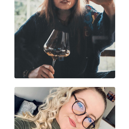
Flexi pánt:
Áno
Príslušenstvo
Puzdro:
Nie
Čistiaca handrička:
Nie
Ostatné
Typ:
Unisex
Kategória:
Dioptrické okuliar
Okuliare na počít
Značka:
Izipizi
Kód:
Screen #C Light To