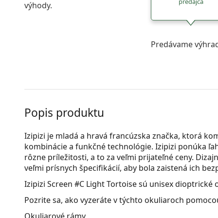
predajca
výhody.
Predávame výhrad
Popis produktu
Izipizi je mladá a hravá francúzska značka, ktorá ko
kombinácie a funkčné technológie. Izipizi ponúka ľah
rôzne príležitosti, a to za veľmi prijateľné ceny. Diza
veľmi prísnych špecifikácií, aby bola zaistená ich be
Izipizi Screen #C Light Tortoise
sú unisex dioptrické o
Pozrite sa, ako vyzeráte v týchto okuliaroch pomocou
Okuliarové rámy