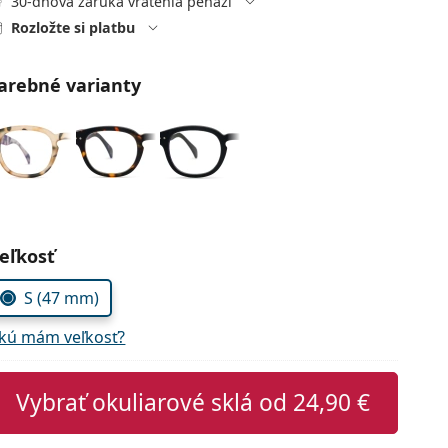
30-dňová záruka vrátenia peňazí
Rozložte si platbu
arebné varianty
voľte parametre
eľkosť
S (47 mm)
kú mám veľkosť?
Vybrať okuliarové sklá od
24,90 €