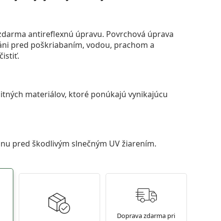
darma antireflexnú úpravu. Povrchová úprava
áni pred poškriabaním, vodou, prachom a
istiť.
itných materiálov, ktoré ponúkajú vynikajúcu
anu pred škodlivým slnečným UV žiarením.
Doprava zdarma pri