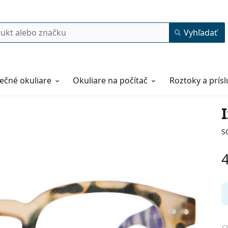
Vyhľadať
ečné okuliare
Okuliare na počítač
Roztoky a prís
I
S
47
23
150
150 mm