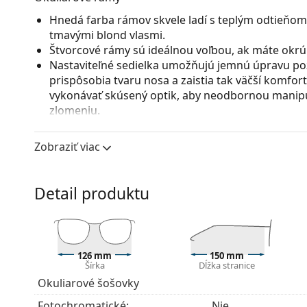
Hnedá farba rámov skvele ladí s teplým odtieňom 
tmavými blond vlasmi.
Štvorcové rámy sú ideálnou voľbou, ak máte okrúhl
Nastaviteľné sedielka umožňujú jemnú úpravu poz
prispôsobia tvaru nosa a zaistia tak väčší komfor
vykonávať skúsený optik, aby neodbornou manipu
zlomeniu.
Flexi pánt so zabudovanou pružinou dovoľuje rozt
pohodlnejšie nasadenie okuliarov. Rám je vďaka nej
Zobraziť viac
správne nastavenie.
Detail produktu
126 mm
150 mm
Šírka
Dĺžka stranice
Okuliarové šošovky
Fotochromatické:
Nie