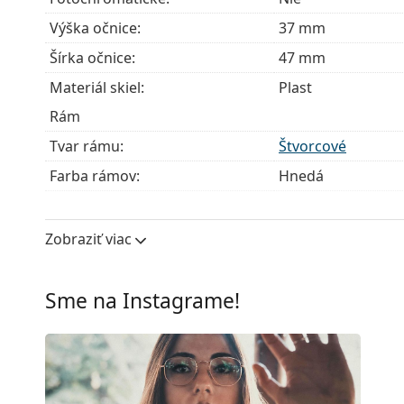
Výška očnice:
37 mm
Šírka očnice:
47 mm
Materiál skiel:
Plast
Rám
Tvar rámu:
Štvorcové
Farba rámov:
Hnedá
Materiál rámov:
Plast
Veľkosť:
S
Zobraziť viac
Šírka:
126 mm
Dĺžka stranice:
150 mm
Sme na Instagrame!
Šírka mostíka:
23 mm
Hmotnosť:
140 g
Nastaviteľné sedielka:
Áno