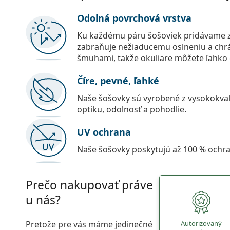
Odolná povrchová vrstva
Ku každému páru šošoviek pridávame z
zabraňuje nežiaducemu oslneniu a chr
šmuhami, takže okuliare môžete ľahko č
Číre, pevné, ľahké
Naše šošovky sú vyrobené z vysokokval
optiku, odolnosť a pohodlie.
UV ochrana
Naše šošovky poskytujú až 100 % ochr
Prečo nakupovať práve
u nás?
Pretože pre vás máme jedinečné
Autorizovaný