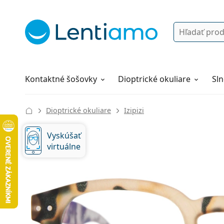
Vyhľadávanie
Prihlásenie
Navigácia webu
Roztoky
Všetko o nákupe
Kontaktné šošovky
Dioptrické okuliare
Sln
Dioptrické okuliare
Izipizi
Vyskúšať
virtuálne
126 mm