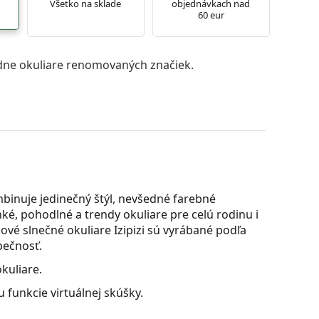
Všetko na sklade
objednávkach nad
60 eur
ne okuliare renomovaných značiek.
mbinuje jedinečný štýl, nevšedné farebné
ké, pohodlné a trendy okuliare pre celú rodinu i
jnové slnečné okuliare Izipizi sú vyrábané podľa
zpečnosť.
kuliare.
 funkcie virtuálnej skúšky.