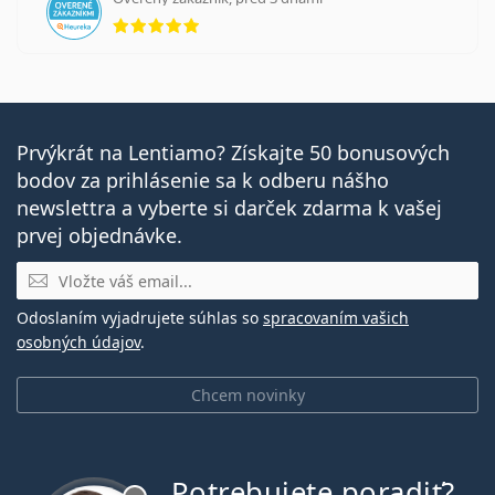
hodnotenie 5 z 5
Prvýkrát na Lentiamo? Získajte 50 bonusových
bodov za prihlásenie sa k odberu nášho
newslettra a vyberte si darček zdarma k vašej
prvej objednávke.
E-mail
Odoslaním vyjadrujete súhlas so
spracovaním vašich
osobných údajov
.
Chcem novinky
Potrebujete poradiť?
je offline