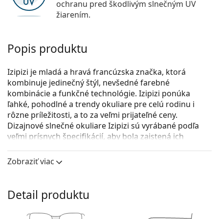
ochranu pred škodlivým slnečným UV
žiarením.
Popis produktu
Izipizi je mladá a hravá francúzska značka, ktorá
kombinuje jedinečný štýl, nevšedné farebné
kombinácie a funkčné technológie. Izipizi ponúka
ľahké, pohodlné a trendy okuliare pre celú rodinu i
rôzne príležitosti, a to za veľmi prijateľné ceny.
Dizajnové slnečné okuliare Izipizi sú vyrábané podľa
veľmi prísnych špecifikácií, aby bola zaistená ich
bezpečnosť.
Zobraziť viac
Izipizi Screen #C Kaki Green
sú unisex dioptrické
okuliare.
Pozrite sa, ako vyzeráte v týchto okuliaroch pomocou
Detail produktu
funkcie virtuálnej skúšky.
Okuliarové rámy