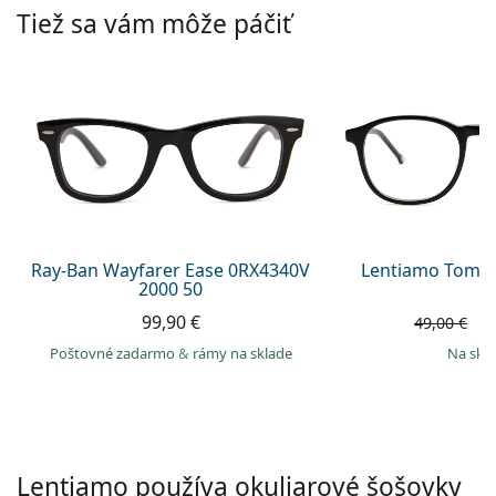
Persol
Tiež sa vám môže páčiť
Prada
Všetky značky
Ray-Ban Wayfarer Ease 0RX4340V
Lentiamo Tomas
2000 50
99,90 €
4
49,00 €
Poštovné zadarmo
&
rámy na sklade
na skl
Lentiamo používa okuliarové šošovky