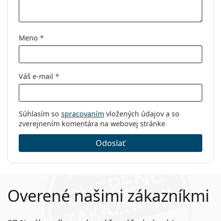
Kategória:
Dioptrické okuliare
Okuliare na počítač
Meno
*
Značka:
Izipizi
Kód:
Screen #C Kaki Green
Váš e-mail
*
Súhlasím so
spracovaním
vložených údajov a so
zverejnením komentára na webovej stránke
Odoslať
Overené našimi zákazníkmi