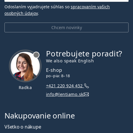
Odoslaním vyjadrujete súhlas so
spracovaním vašich
osobných údajov
.
Chcem novinky
Potrebujete poradiť?
je offline
We also speak English
E-shop
po–pia: 8–18
+421 220 924 452
Radka
info@lentiamo.sk
Nakupovanie online
Všetko o nákupe