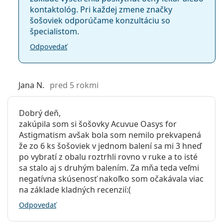
kontaktológ. Pri každej zmene značky
šošoviek odporúčame konzultáciu so
špecialistom.
Odpovedať
Jana N.
pred 5 rokmi
Dobrý deň,
zakúpila som si šošovky Acuvue Oasys for
Astigmatism avšak bola som nemilo prekvapená
že zo 6 ks šošoviek v jednom balení sa mi 3 hneď
po vybratí z obalu roztrhli rovno v ruke a to isté
sa stalo aj s druhým balením. Za mňa teda veľmi
negatívna skúsenosť nakoľko som očakávala viac
na základe kladných recenzií:(
Odpovedať