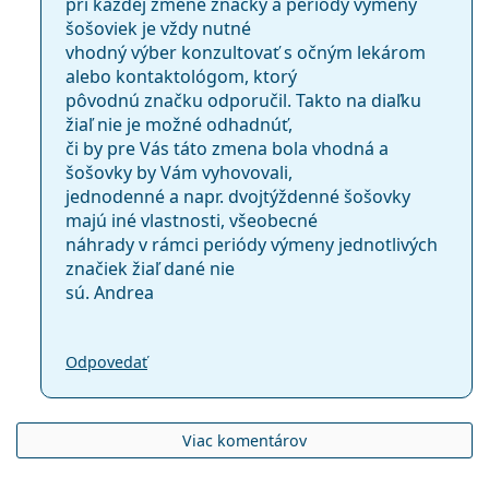
pri každej zmene značky a periódy výmeny
šošoviek je vždy nutné
vhodný výber konzultovať s očným lekárom
alebo kontaktológom, ktorý
pôvodnú značku odporučil. Takto na diaľku
žiaľ nie je možné odhadnúť,
či by pre Vás táto zmena bola vhodná a
šošovky by Vám vyhovovali,
jednodenné a napr. dvojtýždenné šošovky
majú iné vlastnosti, všeobecné
náhrady v rámci periódy výmeny jednotlivých
značiek žiaľ dané nie
sú. Andrea
Odpovedať
Viac komentárov