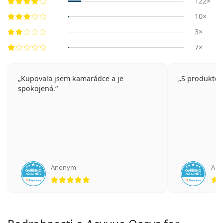
122×
10×
3×
7×
Kupovala jsem kamarádce a je
S produktem
spokojená.
Anonym
An
hodnotenie 5 z 5