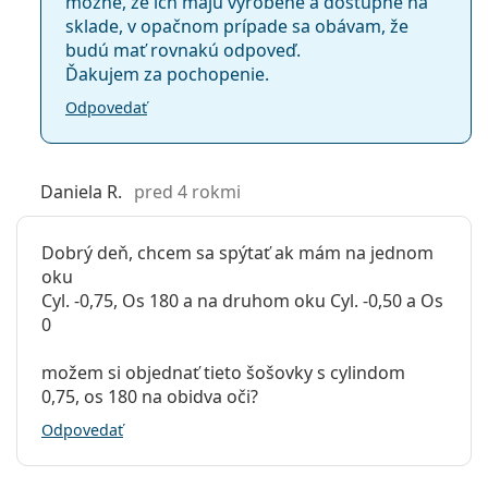
možné, že ich majú vyrobené a dostupné na
sklade, v opačnom prípade sa obávam, že
budú mať rovnakú odpoveď.
Ďakujem za pochopenie.
Odpovedať
Daniela R.
pred 4 rokmi
Dobrý deň, chcem sa spýtať ak mám na jednom
oku
Cyl. -0,75, Os 180 a na druhom oku Cyl. -0,50 a Os
0
možem si objednať tieto šošovky s cylindom
0,75, os 180 na obidva oči?
Odpovedať