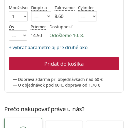
Persol
Množstvo
Dioptria
Zakrivenie
Cylinder
Prada
8.60
Všetky značky
Os
Priemer
Dostupnosť
14.50
Odošleme 10. 8.
+ vybrať parametre aj pre druhé oko
Pridať do košíka
Doprava zdarma pri objednávkach nad 60 €
U objednávok pod 60 €, doprava od 1,70 €
Prečo nakupovať práve u nás?