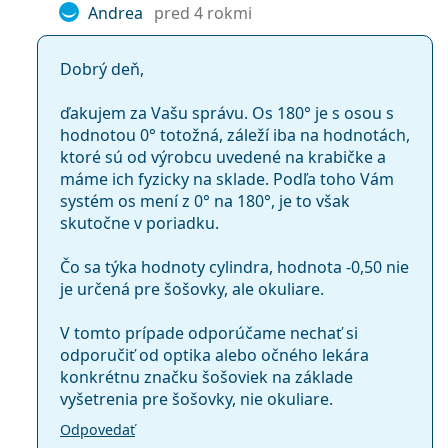
Andrea
pred 4 rokmi
Dobrý deň,
ďakujem za Vašu správu. Os 180° je s osou s
hodnotou 0° totožná, záleží iba na hodnotách,
ktoré sú od výrobcu uvedené na krabičke a
máme ich fyzicky na sklade. Podľa toho Vám
systém os mení z 0° na 180°, je to však
skutočne v poriadku.
Čo sa týka hodnoty cylindra, hodnota -0,50 nie
je určená pre šošovky, ale okuliare.
V tomto prípade odporúčame nechať si
odporučiť od optika alebo očného lekára
konkrétnu značku šošoviek na základe
vyšetrenia pre šošovky, nie okuliare.
Odpovedať