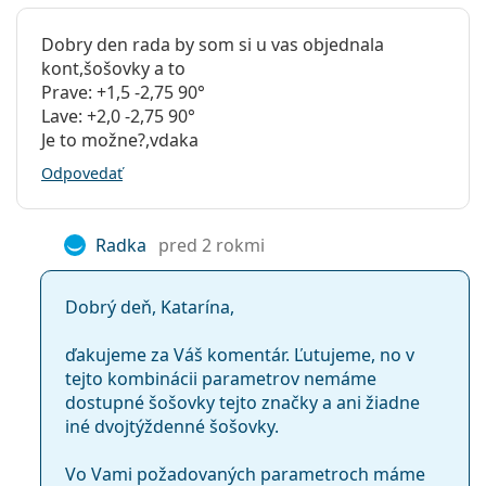
Astigmatism?
Dobry den rada by som si u vas objednala
kont,šošovky a to
Aký je rozdiel medzi Acuvue Oasys for
Prave: +1,5 -2,75 90°
Astigmatism a Acuvue Vita for Astigmatizmus?
Lave: +2,0 -2,75 90°
Je to možne?,vdaka
Odpovedať
Prečo sa kontaktné šošovky Acuvue Oasys for
Astigmatism zahmlievajú?
Radka
pred 2 rokmi
Ďalšie tórické kontaktné šošovky
Dobrý deň, Katarína,
Najčastejšie sa predáva s roztokom
Solunate Multi-
ďakujeme za Váš komentár. Ľutujeme, no v
Purpose 400 ml s puzdrom
.
tejto kombinácii parametrov nemáme
Ide o zdravotnícku pomôcku. Pred použitím si
dostupné šošovky tejto značky a ani žiadne
prečítajte pokyny.
iné dvojtýždenné šošovky.
Vo Vami požadovaných parametroch máme