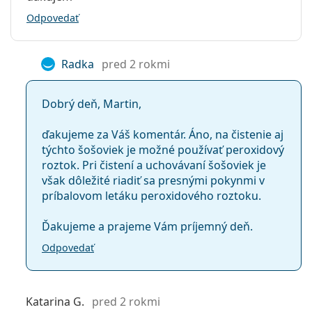
Silikón-hydrogélové
Odpovedať
Premýšľali ste niekedy, či trpíte astigmatizmom?
Kontaktné šošovky
Vyskúšajte si náš test astigmatizmu doma!
Radka
pred 2 rokmi
Často kladené otázky o Acuvue Oasys
for Astigmatism
Dobrý deň, Martin,
ďakujeme za Váš komentár. Áno, na čistenie aj
Ako dlho môžete Acuvue Oasys for Astigmatism
týchto šošoviek je možné používať peroxidový
nosiť?
roztok. Pri čistení a uchovávaní šošoviek je
však dôležité riadiť sa presnými pokynmi v
príbalovom letáku peroxidového roztoku.
Môžete s Acuvue Oasys for Astigmatism spať?
Ďakujeme a prajeme Vám príjemný deň.
Môžete sa s Acuvue Oasys for Astigmatism
Odpovedať
sprchovať?
Katarina G.
pred 2 rokmi
Oplatia sa šošovky Acuvue Oasys for