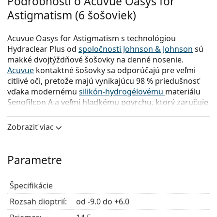
Podrobnosti o Acuvue Oasys for
Astigmatism (6 šošoviek)
Acuvue Oasys for Astigmatism s technológiou
Hydraclear Plus od
spoločnosti Johnson & Johnson
sú
mäkké dvojtýždňové šošovky na denné nosenie.
Acuvue
kontaktné šošovky sa odporúčajú pre veľmi
citlivé oči, pretože majú vynikajúcu 98 % priedušnosť
vďaka modernému
silikón-hydrogélovému
materiálu
Senofilcon A a veľmi hladkému povrchu, ktorý zaručuje
nízke trenie. Exkluzívna technológia Hydraclear Plus
ich udržuje stále hydratované.
Zobraziť viac
Výroba kontaktných šošoviek Acuvue Oasys for
Astigmatism v určitých parametroch bola ukončená.
Parametre
Tieto verzie už nie je možné objednať.
Špecifikácie
Výhody Acuvue Oasys for Astigmatism
s Hydraclear Plus
Rozsah dioptrií:
od -9.0 do +6.0