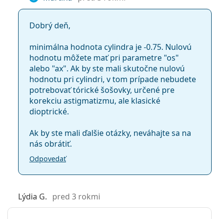
Dobrý deň,
minimálna hodnota cylindra je -0.75. Nulovú
hodnotu môžete mať pri parametre "os"
alebo "ax". Ak by ste mali skutočne nulovú
hodnotu pri cylindri, v tom prípade nebudete
potrebovať tórické šošovky, určené pre
korekciu astigmatizmu, ale klasické
dioptrické.
Ak by ste mali ďalšie otázky, neváhajte sa na
nás obrátiť.
Odpovedať
Lýdia G.
pred 3 rokmi