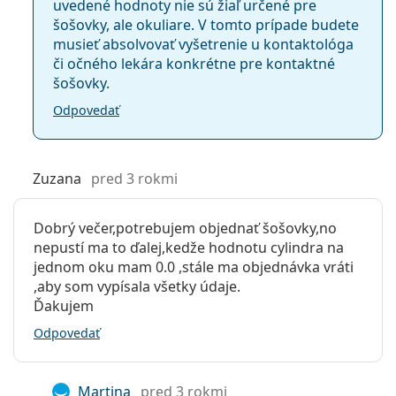
uvedené hodnoty nie sú žiaľ určené pre
šošovky, ale okuliare. V tomto prípade budete
musieť absolvovať vyšetrenie u kontaktológa
či očného lekára konkrétne pre kontaktné
šošovky.
Odpovedať
Zuzana
pred 3 rokmi
Dobrý večer,potrebujem objednať šošovky,no
nepustí ma to ďalej,kedže hodnotu cylindra na
jednom oku mam 0.0 ,stále ma objednávka vráti
,aby som vypísala všetky údaje.
Ďakujem
Odpovedať
Martina
pred 3 rokmi