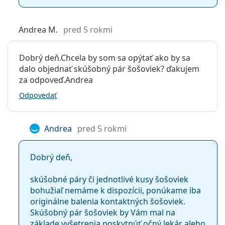
Andrea M.
pred 5 rokmi
Dobrý deň.Chcela by som sa opýtať ako by sa
dalo objednať skúšobný pár šošoviek? ďakujem
za odpoveď.Andrea
Odpovedať
Andrea
pred 5 rokmi
Dobrý deň,
skúšobné páry či jednotlivé kusy šošoviek
bohužiaľ nemáme k dispozícii, ponúkame iba
originálne balenia kontaktných šošoviek.
Skúšobný pár šošoviek by Vám mal na
základe vyšetrenia poskytnúť očný lekár alebo