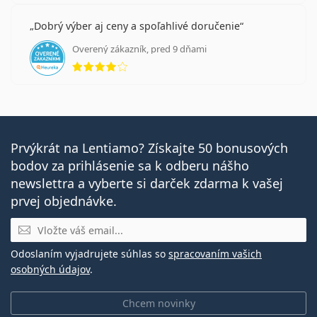
Dobrý výber aj ceny a spoľahlivé doručenie
Overený zákazník, pred 9 dňami
hodnotenie 4 z 5
Prvýkrát na Lentiamo? Získajte 50 bonusových
bodov za prihlásenie sa k odberu nášho
newslettra a vyberte si darček zdarma k vašej
prvej objednávke.
E-mail
Odoslaním vyjadrujete súhlas so
spracovaním vašich
osobných údajov
.
Chcem novinky