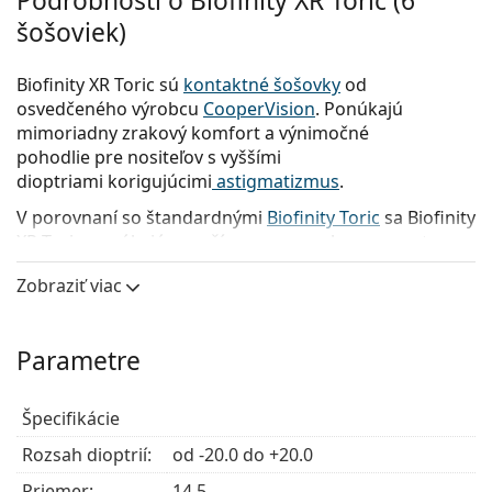
Podrobnosti o Biofinity XR Toric (6
šošoviek)
Biofinity XR Toric sú
kontaktné šošovky
od
osvedčeného výrobcu
CooperVision
. Ponúkajú
mimoriadny zrakový komfort a výnimočné
pohodlie pre nositeľov s vyššími
dioptriami korigujúcimi
astigmatizmus
.
V porovnaní so štandardnými
Biofinity Toric
sa Biofinity
XR Toric ponúkajú v rozšírenom rozsahu parametrov
dioptrií (od -20,00 do +20,00) a vo väčšom rozsahu
Zobraziť viac
cylindrov (až do -5,75).
Hlavné výhody
Parametre
Aké konkrétne výhody ponúkajú používateľom tieto
Špecifikácie
šošovky Biofinity?
Rozsah dioptrií:
od -20.0 do +20.0
Zvýšená stabilita
– Optimalizovaná geometria
Priemer:
tórických šošoviek zaručuje pohodlné a spoľahlivo
14.5