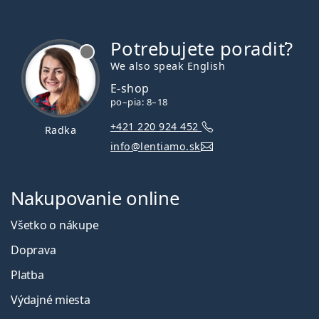
Potrebujete poradiť?
je offline
We also speak English
E-shop
po–pia: 8–18
+421 220 924 452
Radka
info@lentiamo.sk
Nakupovanie online
Všetko o nákupe
Doprava
Platba
Výdajné miesta