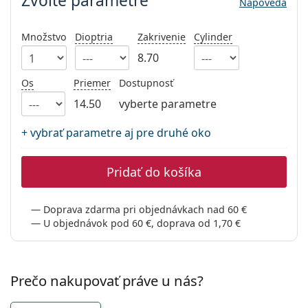
Zvoľte parametre
Nápoveda
Persol
Prada
Množstvo
Dioptria
Zakrivenie
Cylinder
8.70
Všetky značky
Os
Priemer
Dostupnosť
14.50
vyberte parametre
+ vybrať parametre aj pre druhé oko
Pridať do košíka
Doprava zdarma pri objednávkach nad 60 €
U objednávok pod 60 €, doprava od 1,70 €
Prečo nakupovať práve u nás?