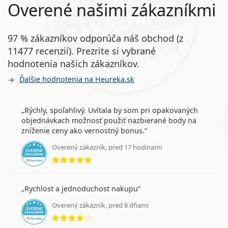
Overené našimi zákazníkmi
Hydrogélové a silikón-hydrogélové kontaktné
šošovky: ich výhody a nevýhody
Najčastejšie sa predáva s roztokom
Vantio Multi-
97 % zákazníkov odporúča náš obchod (z
Purpose 360 ml s puzdrom
.
11477 recenzií). Prezrite si vybrané
Ide o zdravotnícku pomôcku. Pred použitím si
hodnotenia našich zákazníkov.
prečítajte pokyny.
Ďalšie hodnotenia na Heureka.sk
Rýchly, spoľahlivý. Uvítala by som pri opakovaných
objednávkach možnosť použiť nazbierané body na
zníženie ceny ako vernostný bonus.
Overený zákazník, pred 17 hodinami
hodnotenie 5 z 5
Rychlost a jednoduchost nakupu
Overený zákazník, pred 8 dňami
hodnotenie 4 z 5