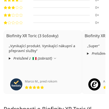
0×
0×
0×
Biofinity XR Toric (3 šošovky)
Biofinity XR T
Vynikající produkt. Vynikající nákupní a
Super
přepravní služby
Preložené 
Preložené z
(
zobraziť
)
Marco M.
,
pred rokom
An
hodnotenie 5 z 5