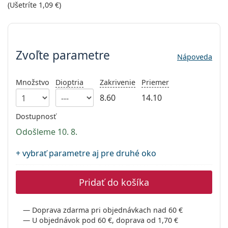
Gucci
(Ušetríte
1,09 €
)
Všetky roztoky
je onli
Všetky značky
Persol
Zvoľte parametre
Prada
Zvoľte parametre
Nápoveda
Všetky značky
Množstvo
Dioptria
Zakrivenie
Priemer
8.60
14.10
Dostupnosť
Odošleme 10. 8.
+ vybrať parametre aj pre druhé oko
Pridať do košíka
Doprava zdarma pri objednávkach nad 60 €
U objednávok pod 60 €, doprava od 1,70 €