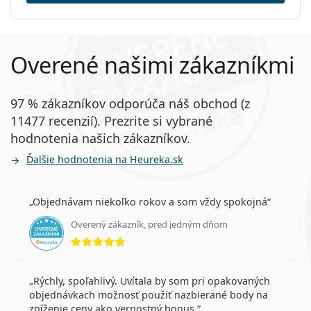
Iné jednodenné silikón-
Ostatné
hydrogélové kontaktné šošovky
Kategória:
Jednodenné
Silikón-hydrogélové
Overené našimi zákazníkmi
Acuvue Oasys 1-Day with HydraLuxe
Kontaktné šošovky
DAILIES Total 1
Sférické a asférické šošovky
Precision1
97 % zákazníkov odporúča náš obchod (z
11477 recenzií). Prezrite si vybrané
Súvisiace články z nášho blogu
hodnotenia našich zákazníkov.
Ďalšie hodnotenia na Heureka.sk
Ako rozumieť predpisu na šošovky - dôležité
parametre!
Objednávam niekoľko rokov a som vždy spokojná
Zvykanie si na kontaktné šošovky: ako dlho to trvá?
Ako sa starať o kontaktné šošovky
Overený zákazník, pred jedným dňom
Môžete sa sprchovať s nasadenými kontaktnými
hodnotenie 5 z 5
šošovkami?
Hydrogélové vs. silikón-hydrogélové kontaktné
šošovky
Rýchly, spoľahlivý. Uvítala by som pri opakovaných
objednávkach možnosť použiť nazbierané body na
Clariti 1 day majú UV filter, ktorý pomáha chrániť
zníženie ceny ako vernostný bonus.