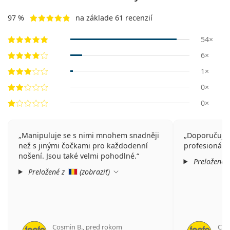
97 %
na základe 61 recenzií
54×
6×
1×
0×
0×
Manipuluje se s nimi mnohem snadněji
Doporučuji, 
než s jinými čočkami pro každodenní
profesionální
nošení. Jsou také velmi pohodlné.
Preložené 
Preložené z
(
zobraziť
)
Cosmin B.
,
pred rokom
C B.