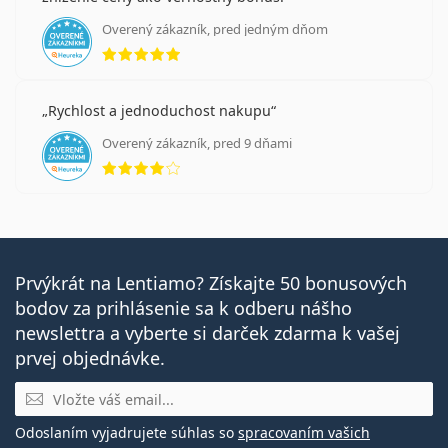
rohovku pred negatívnymi účinkami ultrafialového
Overený zákazník, pred jedným dňom
žiarenia. Keďže však kontaktné šošovky nezakrývajú
hodnotenie 5 z 5
celé oko ani oblasť okolo očí, odporúča sa nosiť
slnečné okuliare
s dodatočnou UV ochranou.
Najčastejšie sa predáva s očnými kvapkami
Solunate
Rychlost a jednoduchost nakupu
Eye Drops 15 ml
.
Overený zákazník, pred 9 dňami
hodnotenie 4 z 5
Ide o zdravotnícku pomôcku. Pred použitím si
prečítajte pokyny.
Prvýkrát na Lentiamo? Získajte 50 bonusových
bodov za prihlásenie sa k odberu nášho
newslettra a vyberte si darček zdarma k vašej
prvej objednávke.
E-mail
Odoslaním vyjadrujete súhlas so
spracovaním vašich