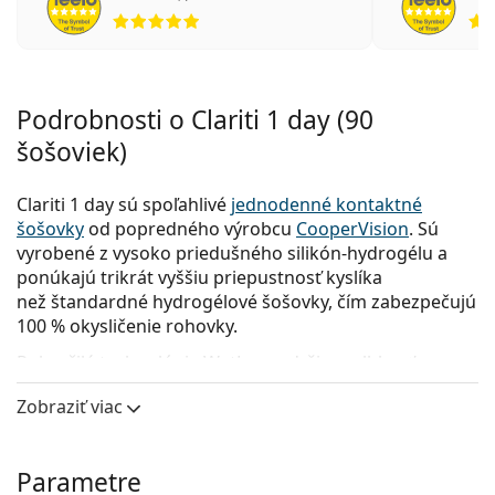
hodnotenie 5 z 5
Podrobnosti o Clariti 1 day (90
šošoviek)
Clariti 1 day sú spoľahlivé
jednodenné kontaktné
šošovky
od popredného výrobcu
CooperVision
. Sú
vyrobené z vysoko priedušného silikón-hydrogélu a
ponúkajú trikrát vyššiu priepustnosť kyslíka
než štandardné hydrogélové šošovky, čím zabezpečujú
100 % okysličenie rohovky.
Pokročilá technológia WetLoc zadržiava vlhkosť a
zabezpečuje celodenný hydratačný komfort. S
Zobraziť viac
jedinečnou kombináciou priedušnosti a pokročilej
technológie, sú
kontaktné šošovky Clariti
skvelou
voľbou pre používateľov, ktorí hľadajú kontaktné
Parametre
šošovky, ktoré prioritizujú zdravie očí a zraku.