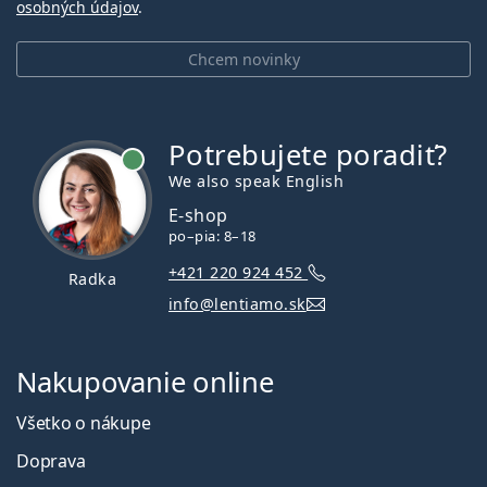
osobných údajov
.
Chcem novinky
Potrebujete poradiť?
je online
We also speak English
E-shop
po–pia: 8–18
+421 220 924 452
Radka
info@lentiamo.sk
Nakupovanie online
Všetko o nákupe
Doprava