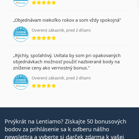
Objednávam niekoľko rokov a som vždy spokojná
Overený zákazník, pred 2 dňami
hodnotenie 5 z 5
Rýchly, spoľahlivý. Uvítala by som pri opakovaných
objednávkach možnosť použiť nazbierané body na
zníženie ceny ako vernostný bonus.
Overený zákazník, pred 2 dňami
hodnotenie 5 z 5
Prvýkrát na Lentiamo? Získajte 50 bonusových
bodov za prihlásenie sa k odberu nášho
newslettra a vyberte si darček zdarma k vašej