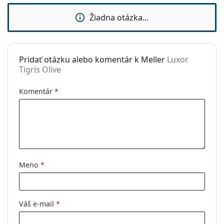
Použitie:
Móda
Žiadna otázka...
Kód:
Luxor Tigris Olive
Pridať otázku alebo komentár k Meller
Luxor
Tigris Olive
Komentár
*
Meno
*
Váš e-mail
*