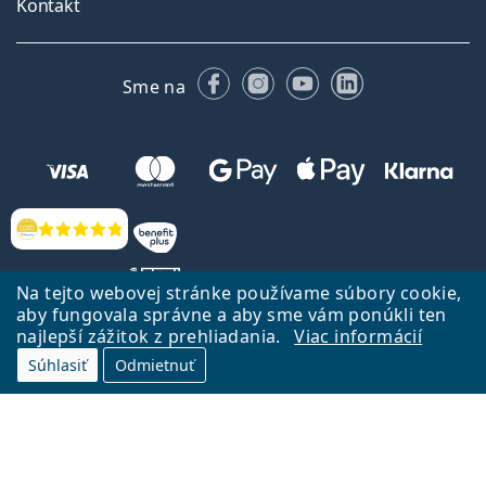
Kontakt
Facebooku
Instagrame
YouTube
LinkedIn
Sme na
Hodnotenia
Na tejto webovej stránke používame súbory cookie,
aby fungovala správne a aby sme vám ponúkli ten
najlepší zážitok z prehliadania.
Viac informácií
Späť na Úvodnu stránku
Prejsť hore
Súhlasiť
Odmietnuť
Lentiamo.sk vlastní a prevádzkuje spoločnosť Lentiamo s.r.o., Česká
republika
Sme tu pre Vás už 18 rokov.