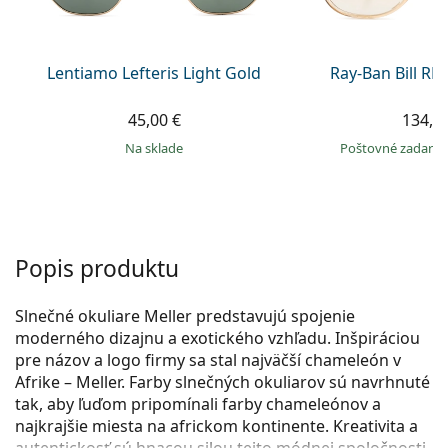
Persol
Prada
Lentiamo Lefteris Light Gold
Ray-Ban Bill R
Všetky značky
45,00 €
134,9
na sklade
Poštovné zadar
Popis produktu
Slnečné okuliare Meller predstavujú spojenie
moderného dizajnu a exotického vzhľadu. Inšpiráciou
pre názov a logo firmy sa stal najväčší chameleón v
Afrike – Meller. Farby slnečných okuliarov sú navrhnuté
tak, aby ľuďom pripomínali farby chameleónov a
najkrajšie miesta na africkom kontinente. Kreativita a