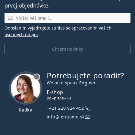
prvej objednávke.
E-mail
Odoslaním vyjadrujete súhlas so
spracovaním vašich
osobných údajov
.
Chcem novinky
Potrebujete poradiť?
je offline
We also speak English
E-shop
po–pia: 8–18
+421 220 924 452
Radka
info@lentiamo.sk