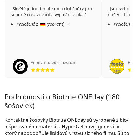
Skvělé jednodenní kontaktní čočky pro
Jsou velmi 
snadné nasazování a vyjímání z oka.
nošení. Líbí 
Preložené z
(
zobraziť
)
Preložené 
Anonym
,
pred 6 mesiacmi
Elen
hodnotenie 5 z 5
Podrobnosti o Biotrue ONEday (180
šošoviek)
Kontaktné šošovky Biotrue ONEday sú vyrobené z bio-
inšpirovaného materiálu HyperGel novej generácie,
ktorý napodobňuje lipidovú vrstvu slzného filmu. Sú to