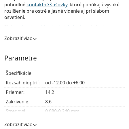
pohodlné
kontaktné šošovky
, ktoré ponúkajú vysoké
rozlíšenie pre ostré a jasné videnie aj pri slabom
osvetlení.
Tieto
jednodenné kontaktné šošovky
od výrobcu
Bausch & Lomb
majú mnoho výhod pre nositeľov s
Zobraziť viac
náročným životným štýlom, ktorí vyhľadávajú
jednoduché používanie a pohodlie.
Parametre
Hlavné výhody
Špecifikácie
Celodenná hydratácia
– Technológia Surface Active
Rozsah dioptrií:
udržiava minimálne 98 % vlhkosti v oku pre vysoký
od -12.00 do +6.00
komfort a hydratáciu.
Priemer:
14.2
Stabilné videnie
– Tieto kontaktné šošovky sú
Zakrivenie:
vybavené optikou s vysokým rozlíšením,
8.6
ktorá pomáha znižovať sférickú aberáciu
Stredová
0.080-0.240 mm
používateľov a zabezpečuje ostré a jasné videnie.
hrúbka:
Maximálne pohodlie
– Moderný materiál HyperGel v
Zobraziť viac
Vlastnosti šošoviek
Biotrue
kontaktných šošovkách má dehydratačnú