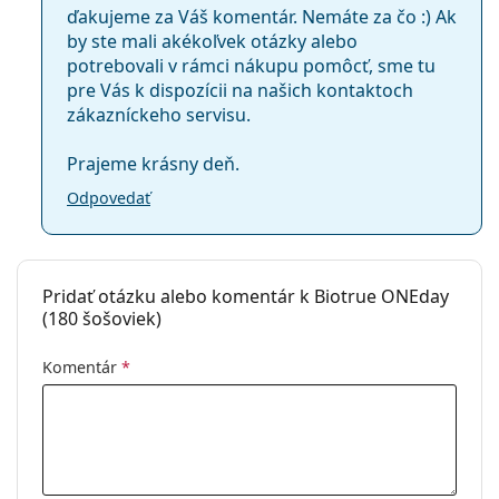
ďakujeme za Váš komentár. Nemáte za čo :) Ak
Balenie
by ste mali akékoľvek otázky alebo
Výrobca:
Bausch & Lomb
potrebovali v rámci nákupu pomôcť, sme tu
Ako dlho môžete nosiť šošovky Biotrue
pre Vás k dispozícii na našich kontaktoch
Šošoviek v
180
ONEday?
zákazníckeho servisu.
krabičke:
Hmotnosť:
564 g
Prajeme krásny deň.
Môžete spať v šošovkách Biotrue ONEday?
Ostatné
Odpovedať
Kategória:
Jednodenné
Aký je rozdiel medzi 30-kusovým balením, 90-
Kontaktné šošovky
kusovým balením a 180-kusovým balením
šošoviek Biotrue ONEday?
Sférické a asférické šošovky
Pridať otázku alebo komentár k Biotrue ONEday
(180 šošoviek)
Ostatné jednodenné kontaktné
Komentár
*
šošovky
Acuvue Oasys 1-Day with HydraLuxe
Lenjoy 1 Day Comfort