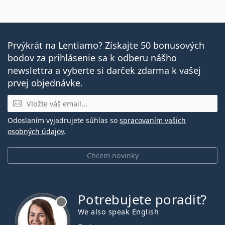
Prvýkrát na Lentiamo? Získajte 50 bonusových
bodov za prihlásenie sa k odberu nášho
newslettra a vyberte si darček zdarma k vašej
prvej objednávke.
E-mail
Odoslaním vyjadrujete súhlas so
spracovaním vašich
osobných údajov
.
Chcem novinky
Potrebujete poradiť?
je offline
We also speak English