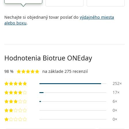
Nechajte si objednaný tovar poslať do
výdajného miesta
alebo boxu
.
Hodnotenia Biotrue ONEday
98 %
na základe 275 recenzií
252×
17×
6×
0×
0×