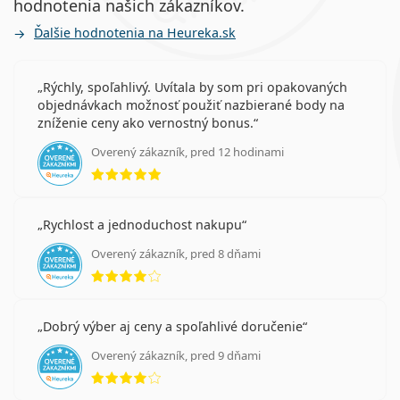
hodnotenia našich zákazníkov.
Najčastejšie sa predáva s očnými kvapkami
Max
OptiFresh 10 ml
.
Ďalšie hodnotenia na Heureka.sk
Ide o zdravotnícku pomôcku. Pred použitím si
prečítajte pokyny.
Rýchly, spoľahlivý. Uvítala by som pri opakovaných
objednávkach možnosť použiť nazbierané body na
zníženie ceny ako vernostný bonus.
Overený zákazník, pred 12 hodinami
hodnotenie 5 z 5
Rychlost a jednoduchost nakupu
Overený zákazník, pred 8 dňami
hodnotenie 4 z 5
Dobrý výber aj ceny a spoľahlivé doručenie
Overený zákazník, pred 9 dňami
hodnotenie 4 z 5