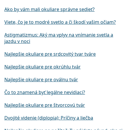
Ako by vám mali okuliare správne sedieť?
Viete, čo je to modré svetlo a či škodí vašim očiam?
Astigmatizmus: Aký ma vplyv na vnímanie svetla a
jazdu v noci
Najlepšie okuliare pre srdcovitý tvar tváre
Najlepšie okuliare pre okrúhlu tvár
Najlepšie okuliare pre oválnu tvár
Čo to znamená byť legálne nevidiaci?
Najlepšie okuliare pre štvorcovú tvár
Dvojité videnie (diplopia): Príčiny a liečba