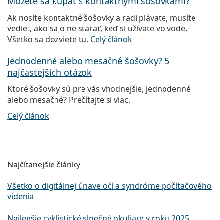
Môžete sa kúpať s kontaktnými šošovkami?
Ak nosíte kontaktné šošovky a radi plávate, musíte
vedieť, ako sa o ne starať, keď si užívate vo vode.
Všetko sa dozviete tu.
Celý článok
Jednodenné alebo mesačné šošovky? 5
najčastejších otázok
Ktoré šošovky sú pre vás vhodnejšie, jednodenné
alebo mesačné? Prečítajte si viac.
Celý článok
Najčítanejšie články
Všetko o digitálnej únave očí a syndróme počítačového
videnia
Najlepšie cyklistické slnečné okuliare v roku 2025