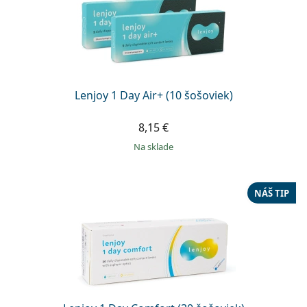
Lenjoy 1 Day Air+ (10 šošoviek)
8,15 €
na sklade
NÁŠ TIP