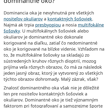
dominantné oko?
Persol
Dominancia oka je nevyhnutná pre všetkých
Prada
nositeľov okuliarov
a
kontaktných šošoviek
.
Všetky značky
Najmä ak trpia
presbyopiou
a nosia
multifokálne
šošovky
. U multifokálnych šošoviek alebo
okuliarov je dominantné oko dokonale
korigované na diaľku, zatiaľ čo nedominantné
oko je korigované na blízke videnie. Vzhľadom na
to, že multifokálne šošovky sa skladajú zo
sústredených kruhov rôznych dioptrií, mozog
prijíma veľa rôznych obrazov, čo má za následok
jeden jasný obraz, ktorý je vytvorený zo všetkých
týchto obrazov dohromady. Malý zázrak, však?
Znalosť dominantného oka však nie je dôležité
len pre nositeľov kontaktných šošoviek a
okuliarov. Dominantné oko je tiež významným
faktorom pri fotografovaní a samozrejme športe