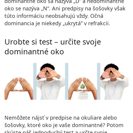
dominantné oko sa nazýva „D“ a nedominantné
oko se nazýva „N“. Ani predpisy na šošovky však
túto informáciu neobsahujú vždy. Očná
dominancia je niekedy „ukrytá“ v refrakcii.
Urobte si test – určite svoje
dominantné oko
Nemôžete nájsť v predpise na okuliare alebo
šošovky, ktoré oko je vaše dominantné? Potom
skúste náš jednoduchý test a určte svoje