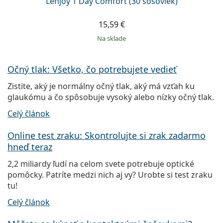
Lenjoy 1 Day Comfort (30 šošoviek)
15,59 €
na sklade
Očný tlak: Všetko, čo potrebujete vedieť
Zistite, aký je normálny očný tlak, aký má vzťah ku
glaukómu a čo spôsobuje vysoký alebo nízky očný tlak.
Celý článok
Online test zraku: Skontrolujte si zrak zadarmo
hneď teraz
2,2 miliardy ľudí na celom svete potrebuje optické
pomôcky. Patríte medzi nich aj vy? Urobte si test zraku
tu!
Celý článok