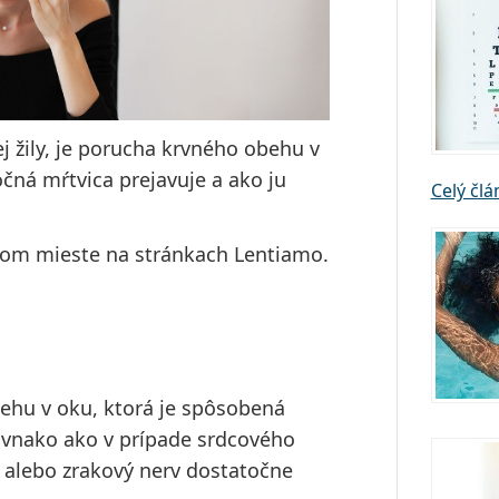
j žily, je porucha krvného obehu v
očná mŕtvica prejavuje a ako ju
Celý čl
nom mieste na stránkach Lentiamo.
ehu v oku, ktorá je spôsobená
ovnako ako v prípade srdcového
e alebo zrakový nerv dostatočne