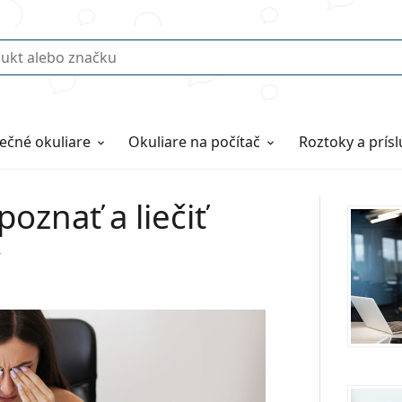
ečné okuliare
Okuliare na počítač
Roztoky a prís
oznať a liečiť
y