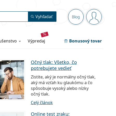
Navigačný panel
Vyhľadať
Blog
ste prihlás
lušenstvo
výpredaj
Bonusový tovar
Očný tlak: Všetko, čo
potrebujete vedieť
Zistite, aký je normálny očný tlak,
aký má vzťah ku glaukómu a čo
spôsobuje vysoký alebo nízky
očný tlak.
Celý článok
Online test zraku: