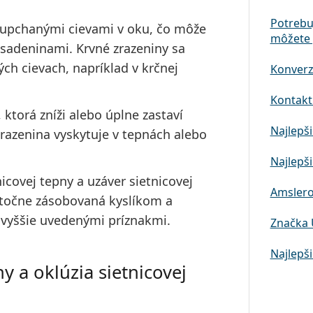
Potrebu
 upchanými cievami v oku, čo môže
môžete 
sadeninami. Krvné zrazeniny sa
ých cievach, napríklad v krčnej
Konverz
Kontaktn
, ktorá zníži alebo úplne zastaví
Najlepši
a zrazenina vyskytuje v tepnách alebo
Najlepši
nicovej tepny a uzáver sietnicovej
Amslero
tatočne zásobovaná kyslíkom a
ú vyššie uvedenými príznakmi.
Značka 
Najlepši
ny a oklúzia sietnicovej