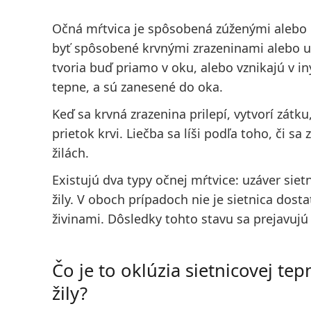
Očná mŕtvica je spôsobená zúženými alebo
byť spôsobené krvnými zrazeninami alebo u
tvoria buď priamo v oku, alebo vznikajú v in
tepne, a sú zanesené do oka.
Keď sa krvná zrazenina prilepí, vytvorí zátku
prietok krvi. Liečba sa líši podľa toho, či s
žilách.
Existujú dva typy očnej mŕtvice: uzáver siet
žily. V oboch prípadoch nie je sietnica dos
živinami. Dôsledky tohto stavu sa prejavuj
Čo je to oklúzia sietnicovej tep
žily?