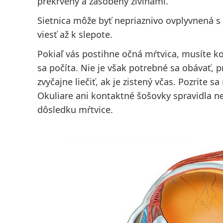
prekrvený a zásobený živinami.
Sietnica môže byť nepriaznivo ovplyvnená s
viesť až k slepote.
Pokiaľ vás postihne očná mŕtvica, musíte k
sa počíta. Nie je však potrebné sa obávať, p
zvyčajne liečiť, ak je zistený včas
. Pozrite sa
Okuliare ani kontaktné šošovky spravidla n
dôsledku mŕtvice.