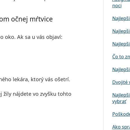
noci
kom očnej mŕtvice
Najlepši
Najlepši
 oko. Ak sa u vás objaví:
Najlepši
Čo to z
Najlepši
ého lekára, ktorý vás ošetrí.
Dvojité 
j žily nájdete vo zvyšku tohto
Najlepši
vybrať
Poškode
Ako spr