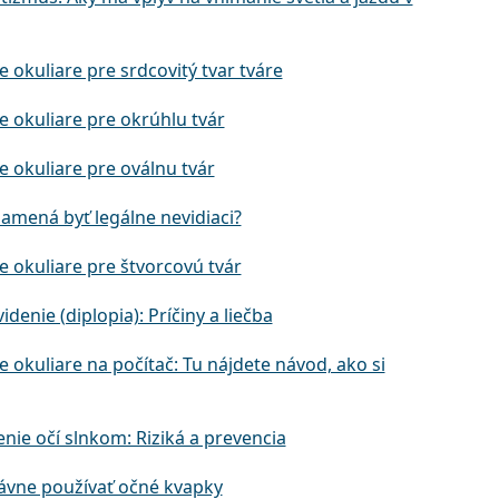
e okuliare pre srdcovitý tvar tváre
e okuliare pre okrúhlu tvár
e okuliare pre oválnu tvár
namená byť legálne nevidiaci?
e okuliare pre štvorcovú tvár
videnie (diplopia): Príčiny a liečba
e okuliare na počítač: Tu nájdete návod, ako si
nie očí slnkom: Riziká a prevencia
ávne používať očné kvapky