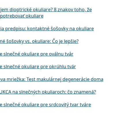
jem dioptrické okuliare? 8 znakov toho, že
potrebovať okuliare
ia predpisu: kontaktné šošovky na okuliare
é šošovky vs. okuliare: Čo je lepšie?
e slnečné okuliare pre oválnu tvár
e slnečné okuliare pre okrúhlu tvár
va mriežka: Test makulárnej degenerácie doma
UKCA na slnečných okuliaroch: čo znamená?
e slnečné okuliare pre srdcovitý tvar tváre