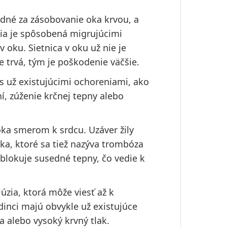
né za zásobovanie oka krvou, a
úzia je spôsobená migrujúcimi
 oku. Sietnica v oku už nie je
 trvá, tým je poškodenie väčšie.
 s už existujúcimi ochoreniami, ako
í, zúženie krčnej tepny alebo
oka smerom k srdcu. Uzáver žily
ka, ktoré sa tiež nazýva trombóza
blokuje susedné tepny, čo vedie k
úzia, ktorá môže viesť až k
edinci majú obvykle už existujúce
a alebo vysoký krvný tlak.