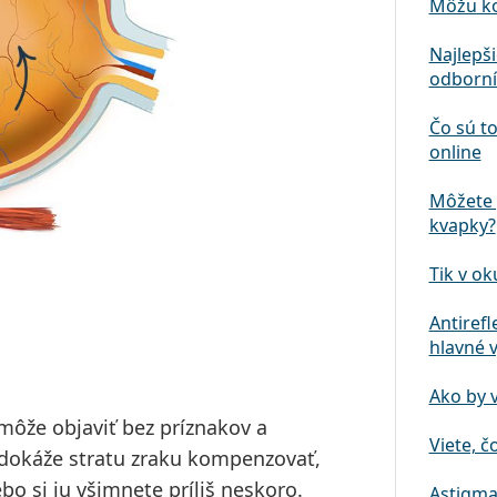
Môžu ko
Najlepš
odborní
Čo sú to
online
Môžete 
kvapky?
Tik v ok
Antirefl
hlavné 
Ako by 
môže objaviť bez príznakov a
Viete, č
o dokáže stratu zraku kompenzovať,
o si ju všimnete príliš neskoro.
Astigma