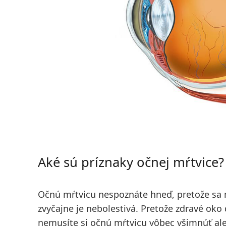
Aké sú príznaky očnej mŕtvice?
Očnú mŕtvicu nespoznáte hneď, pretože sa 
zvyčajne je nebolestivá. Pretože zdravé ok
nemusíte si očnú mŕtvicu vôbec všimnúť aleb