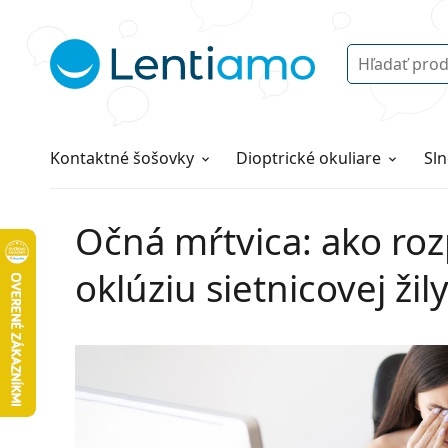
Vyhľadávanie
Prihlásenie
Navigácia webu
Roztoky
Všetko o nákupe
Kontaktné šošovky
Dioptrické okuliare
Sln
Očná mŕtvica: ako rozp
oklúziu sietnicovej žil