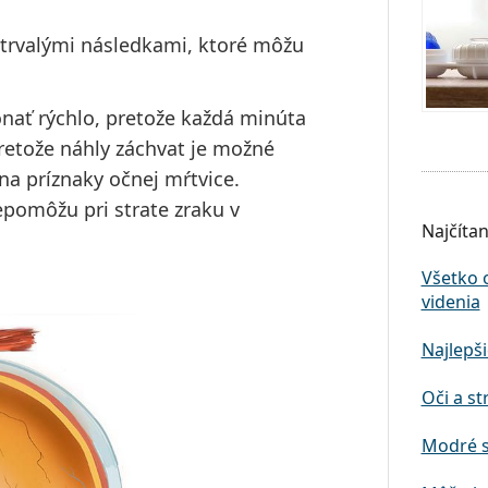
 trvalými následkami, ktoré môžu
onať rýchlo, pretože každá minúta
retože náhly záchvat je
možné
 na príznaky očnej mŕtvice.
epomôžu pri strate zraku v
Najčítan
Všetko 
videnia
Najlepši
Oči a st
Modré s