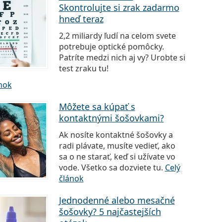
Skontrolujte si zrak zadarmo
hneď teraz
2,2 miliardy ľudí na celom svete
potrebuje optické pomôcky.
Patríte medzi nich aj vy? Urobte si
test zraku tu!
ánok
Môžete sa kúpať s
kontaktnými šošovkami?
Ak nosíte kontaktné šošovky a
radi plávate, musíte vedieť, ako
sa o ne starať, keď si užívate vo
vode. Všetko sa dozviete tu.
Celý
článok
Jednodenné alebo mesačné
šošovky? 5 najčastejších