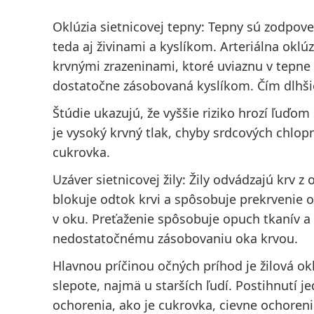
Oklúzia sietnicovej tepny:
Tepny sú zodpoved
teda aj živinami a kyslíkom. Arteriálna okl
krvnými zrazeninami, ktoré uviaznu v tepne v
dostatočne zásobovaná kyslíkom. Čím dlhšie
Štúdie ukazujú, že vyššie riziko hrozí ľuďom
je vysoký krvný tlak, chyby srdcových chlopn
cukrovka.
Uzáver sietnicovej žily:
Žily odvádzajú krv z 
blokuje odtok krvi a spôsobuje prekrvenie o
v oku. Preťaženie spôsobuje opuch tkanív a 
nedostatočnému zásobovaniu oka krvou.
Hlavnou príčinou očných príhod je žilová okl
slepote, najmä u starších ľudí. Postihnutí j
ochorenia, ako je cukrovka, cievne ochoreni