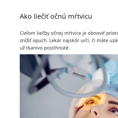
Ako liečiť očnú mŕtvicu
Cieľom liečby očnej mŕtvice je obnoviť priet
znížiť opuch. Lekár najskôr určí, či máte uzáv
už tkanivo postihnuté.