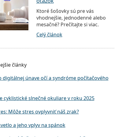
otázok
Ktoré šošovky sú pre vás
vhodnejšie, jednodenné alebo
mesačné? Prečítajte si viac.
Celý článok
ejšie články
o digitálnej únave očí a syndróme počítačového
e cyklistické slnečné okuliare v roku 2025
res: Môže stres ovplyvniť náš zrak?
vetlo a jeho vplyv na spánok