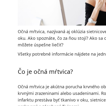
Očná mŕtvica, nazývaná aj oklúzia sietnicove
oku. Ako spoznáte, čo za ňou stojí? Ako sa 
môžete úspešne liečiť?
Všetky potrebné informácie nájdete na jed
Čo je očná mŕtvica?
Očná mŕtvica je akútna porucha krvného ob
krvnými zrazeninami alebo usadeninami. R
infarktu prestáva byť tkanivo v oku, sietnic