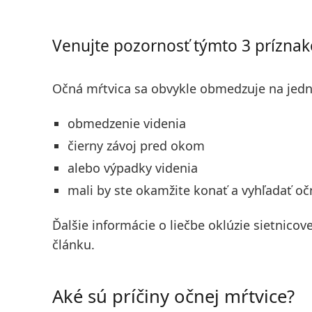
Venujte pozornosť týmto 3 prízna
Očná mŕtvica sa obvykle obmedzuje na jedno
obmedzenie videnia
čierny závoj pred okom
alebo výpadky videnia
mali by ste okamžite konať a vyhľadať očn
Ďalšie informácie o liečbe oklúzie sietnicove
článku.
Aké sú príčiny očnej mŕtvice?