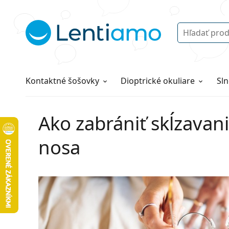
Vyhľadávanie
Prihlásenie
Navigácia webu
Roztoky
Všetko o nákupe
Kontaktné šošovky
Dioptrické okuliare
Sln
Ako zabrániť skĺzavani
nosa