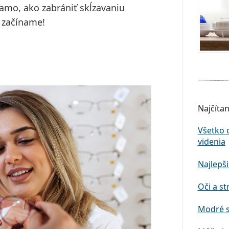
amo, ako zabrániť skĺzavaniu
 začíname!
Najčítan
Všetko 
videnia
Najlepši
Oči a st
Modré s