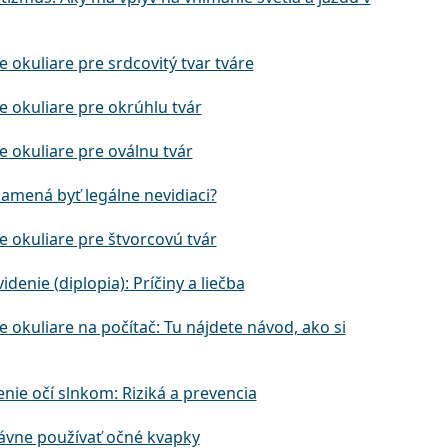
e okuliare pre srdcovitý tvar tváre
e okuliare pre okrúhlu tvár
e okuliare pre oválnu tvár
namená byť legálne nevidiaci?
e okuliare pre štvorcovú tvár
videnie (diplopia): Príčiny a liečba
e okuliare na počítač: Tu nájdete návod, ako si
nie očí slnkom: Riziká a prevencia
ávne používať očné kvapky