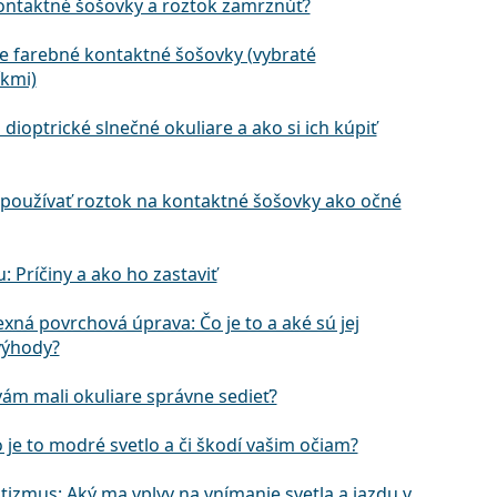
ntaktné šošovky a roztok zamrznúť?
ie farebné kontaktné šošovky (vybraté
kmi)
 dioptrické slnečné okuliare a ako si ich kúpiť
používať roztok na kontaktné šošovky ako očné
u: Príčiny a ako ho zastaviť
exná povrchová úprava: Čo je to a aké sú jej
výhody?
vám mali okuliare správne sedieť?
o je to modré svetlo a či škodí vašim očiam?
tizmus: Aký ma vplyv na vnímanie svetla a jazdu v