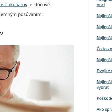
osť okuliarov
je kľúčové.
noci
príjemným posúvaním!
Najlepši
Najlepši
ov
Najlepši
Čo to z
Najlepši
Dvojité 
Najlepši
vybrať
Poškode
Ako spr