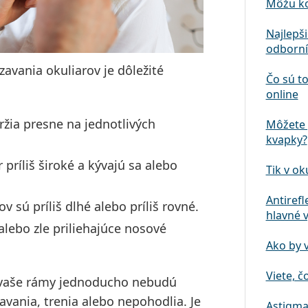
Môžu ko
Najlepš
odborní
vania okuliarov je dôležité
Čo sú to
online
ržia presne na jednotlivých
Môžete 
kvapky?
 príliš široké a kývajú sa alebo
Tik v ok
Antirefl
ov sú príliš dlhé alebo príliš rovné.
hlavné 
alebo zle priliehajúce nosové
Ako by 
Viete, č
ak vaše rámy jednoducho nebudú
zavania
,
trenia
alebo
nepohodlia
. Je
Astigma