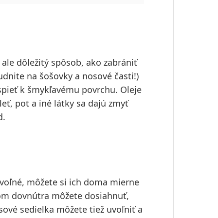
ale dôležitý spôsob, ako zabrániť
dnite na šošovky a nosové časti!)
rispieť k šmykľavému povrchu
. Oleje
leť, pot a iné látky sa dajú zmyť
d.
 voľné, môžete si ich doma mierne
rom dovnútra môžete
dosiahnuť,
sové sedielka môžete tiež uvoľniť a