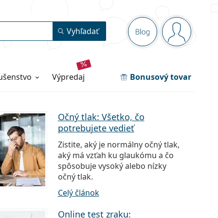
Navigačný panel
Vyhľadať
Blog
ste prihlás
lušenstvo
výpredaj
Bonusový tovar
Očný tlak: Všetko, čo
potrebujete vedieť
Zistite, aký je normálny očný tlak,
aký má vzťah ku glaukómu a čo
spôsobuje vysoký alebo nízky
očný tlak.
Celý článok
Online test zraku: