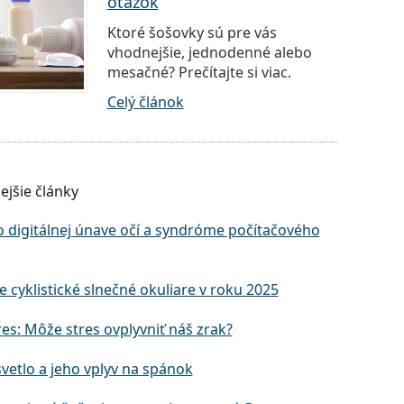
otázok
Ktoré šošovky sú pre vás
vhodnejšie, jednodenné alebo
mesačné? Prečítajte si viac.
Celý článok
ejšie články
o digitálnej únave očí a syndróme počítačového
e cyklistické slnečné okuliare v roku 2025
res: Môže stres ovplyvniť náš zrak?
vetlo a jeho vplyv na spánok