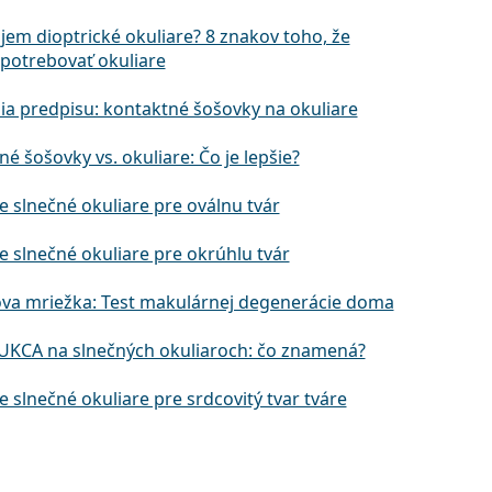
jem dioptrické okuliare? 8 znakov toho, že
potrebovať okuliare
ia predpisu: kontaktné šošovky na okuliare
é šošovky vs. okuliare: Čo je lepšie?
e slnečné okuliare pre oválnu tvár
e slnečné okuliare pre okrúhlu tvár
va mriežka: Test makulárnej degenerácie doma
UKCA na slnečných okuliaroch: čo znamená?
e slnečné okuliare pre srdcovitý tvar tváre