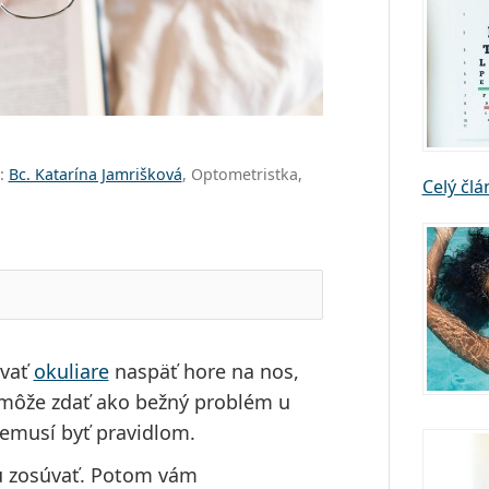
a:
Bc. Katarína Jamrišková
, Optometristka,
Celý čl
úvať
okuliare
naspäť hore na nos,
o môže zdať ako bežný problém u
nemusí byť pravidlom.
žu zosúvať. Potom vám