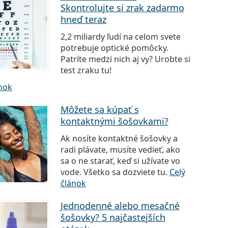
Skontrolujte si zrak zadarmo
hneď teraz
2,2 miliardy ľudí na celom svete
potrebuje optické pomôcky.
Patríte medzi nich aj vy? Urobte si
test zraku tu!
ánok
Môžete sa kúpať s
kontaktnými šošovkami?
Ak nosíte kontaktné šošovky a
radi plávate, musíte vedieť, ako
sa o ne starať, keď si užívate vo
vode. Všetko sa dozviete tu.
Celý
článok
Jednodenné alebo mesačné
šošovky? 5 najčastejších