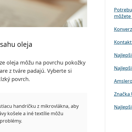
Potrebu
môžete 
Konverz
Kontaktn
sahu oleja
Najlepši
áze oleja môžu na povrchu pokožky
Najlepši
are z tváre padajú. Vyberte si
lzký povrch.
Amslero
Značka 
stiacu handričku z mikrovlákna,
aby
Najlepši
ávy košele a iné textílie môžu
 problémy.